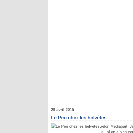
29 avril 2015
Le Pen chez les helvètes
Selon Médiapart, J
uel, si on a bien c