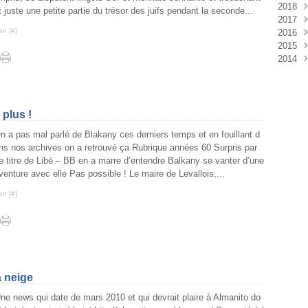
2018
Aoû
Sep
Oct
Nov
Déc
t juste une petite partie du trésor des juifs pendant la seconde...
2017
Juil
Aoû
Sep
Oct
Nov
Déc
en [
#
]
2016
Juin
Juil
Aoû
Sep
Oct
Nov
Déc
2015
Mai
Juin
Juil
Aoû
Sep
Oct
Nov
Déc
2014
Avri
Mai
Juin
Juil
Aoû
Sep
Oct
Nov
Déc
Mar
Avri
Mai
Juin
Juil
Aoû
Sep
Oct
Nov
Déc
Févr
Mar
Avri
Mai
Juin
Juil
Aoû
Sep
Oct
Janv
Févr
Mar
Avri
Mai
Juin
Juil
Aoû
Sep
Janv
Févr
Mar
Avri
Mai
Juin
Juil
Aoû
plus !
Janv
Févr
Mar
Avri
Mai
Juin
Juil
n a pas mal parlé de Blakany ces derniers temps et en fouillant d
Janv
Févr
Mar
Avri
Mai
Juin
ns nos archives on a retrouvé ça Rubrique années 60 Surpris par
Janv
Févr
Mar
Avri
Mai
e titre de Libé – BB en a marre d’entendre Balkany se vanter d’une
Janv
Févr
Mar
Avri
venture avec elle Pas possible ! Le maire de Levallois,...
Janv
Févr
Mar
Janv
Févr
en [
#
]
Janv
 neige
ne news qui date de mars 2010 et qui devrait plaire à Almanito do