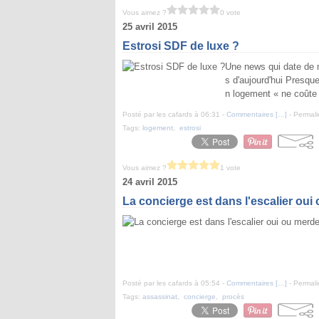
Vous aimez ?
0 vote
25 avril 2015
Estrosi SDF de luxe ?
Une news qui date de m
s d'aujourd'hui Presque
n logement « ne coûte p
Posté par les cafards à 06:31 -
Commentaires [
…
]
- Permali
Tags:
logement
,
estrosi
Vous aimez ?
1 vote
24 avril 2015
La concierge est dans l'escalier oui
Posté par les cafards à 05:54 -
Commentaires [
…
]
- Permali
Tags:
assassinat
,
concierge
,
procès