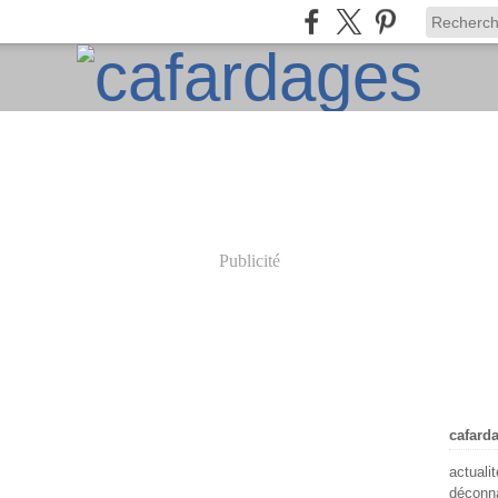
Publicité
cafard
actuali
déconna