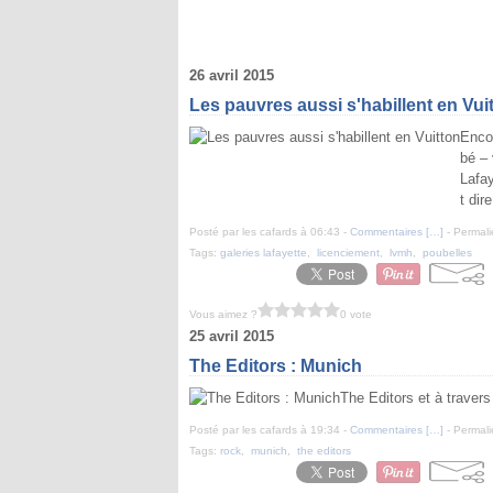
26 avril 2015
Les pauvres aussi s'habillent en Vui
Encor
bé – 
Lafay
t dir
Posté par les cafards à 06:43 -
Commentaires [
…
]
- Permali
Tags:
galeries lafayette
,
licenciement
,
lvmh
,
poubelles
Vous aimez ?
0 vote
25 avril 2015
The Editors : Munich
The Editors et à travers
Posté par les cafards à 19:34 -
Commentaires [
…
]
- Permali
Tags:
rock
,
munich
,
the editors