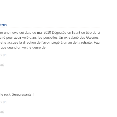
tton
e une news qui date de mai 2010 Dégoutés en lisant ce titre de Li
viré pour avoir volé dans les poubelles Un ex-salarié des Galeries
ette accuse la direction de l’avoir piégé à un an de la retraite. Fau
e que quand on voit le genre de...
en [
#
]
 le rock Surpuissants !
en [
#
]