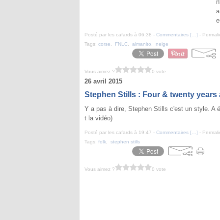
n
a
e
Posté par les cafards à 06:38 -
Commentaires [
…
]
- Permali
Tags:
corse
,
FNLC
,
almanito
,
neige
Vous aimez ?
0 vote
26 avril 2015
Stephen Stills : Four & twenty years
Y a pas à dire, Stephen Stills c'est un style. 
t la vidéo)
Posté par les cafards à 19:47 -
Commentaires [
…
]
- Permali
Tags:
folk
,
stephen stills
Vous aimez ?
0 vote