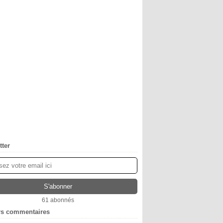
tter
61 abonnés
rs commentaires