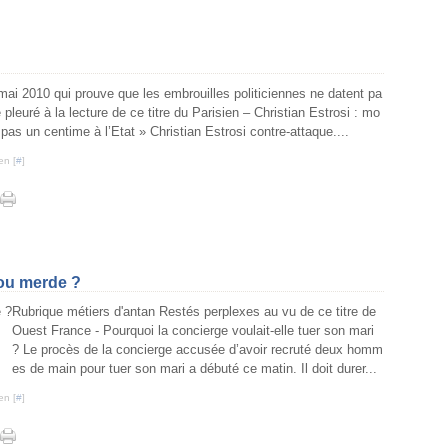
ai 2010 qui prouve que les embrouilles politiciennes ne datent pa
 pleuré à la lecture de ce titre du Parisien – Christian Estrosi : mo
as un centime à l’Etat » Christian Estrosi contre-attaque....
en [
#
]
 ou merde ?
Rubrique métiers d'antan Restés perplexes au vu de ce titre de
Ouest France - Pourquoi la concierge voulait-elle tuer son mari
? Le procès de la concierge accusée d’avoir recruté deux homm
es de main pour tuer son mari a débuté ce matin. Il doit durer...
en [
#
]