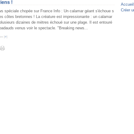
iens !
Accueil
Créer u
s spéciale chopée sur France Info : Un calamar géant s'échoue s
les côtes bretonnes ! La créature est impressionante : un calamar
plusieurs dizaines de mètres échoué sur une plage. Il est entouré
badauds venus voir le spectacle. "Breaking news...
en [
#
]