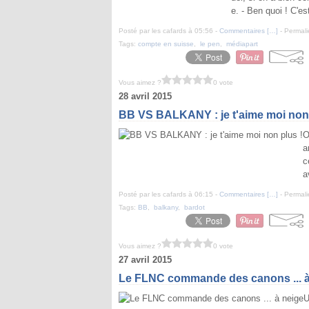
e. - Ben quoi ! C'es
Posté par les cafards à 05:56 -
Commentaires [
…
]
- Permali
Tags:
compte en suisse
,
le pen
,
médiapart
Vous aimez ?
0 vote
28 avril 2015
BB VS BALKANY : je t'aime moi non 
O
a
c
a
Posté par les cafards à 06:15 -
Commentaires [
…
]
- Permali
Tags:
BB
,
balkany
,
bardot
Vous aimez ?
0 vote
27 avril 2015
Le FLNC commande des canons ... à
U