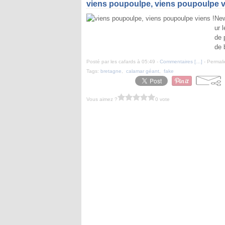
viens poupoulpe, viens poupoulpe v
New
ur 
de 
de 
Posté par les cafards à 05:49 -
Commentaires [
…
]
- Permali
Tags:
bretagne
,
calamar géant
,
fake
Vous aimez ?
0 vote