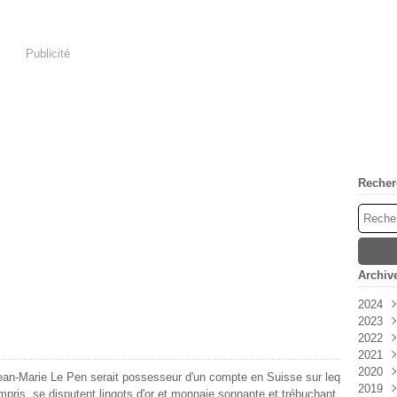
Publicité
Recher
Archiv
2024
2023
Avri
2022
Mar
Déc
2021
Févr
Nov
Déc
2020
Janv
Oct
Nov
Déc
ean-Marie Le Pen serait possesseur d'un compte en Suisse sur leq
2019
Sep
Oct
Nov
Déc
ompris, se disputent lingots d'or et monnaie sonnante et trébuchant