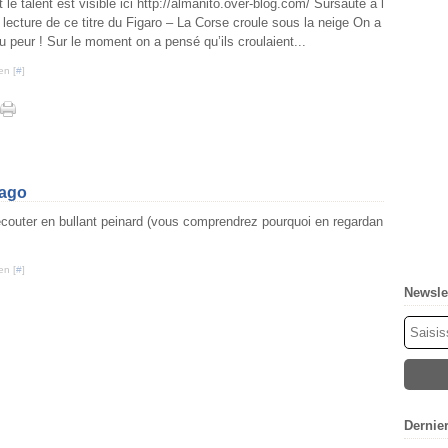
t le talent est visible ici http://almanito.over-blog.com/ Sursauté à l
 lecture de ce titre du Figaro – La Corse croule sous la neige On a
u peur ! Sur le moment on a pensé qu’ils croulaient...
en [
#
]
 ago
A écouter en bullant peinard (vous comprendrez pourquoi en regardan
en [
#
]
Newsle
Dernie