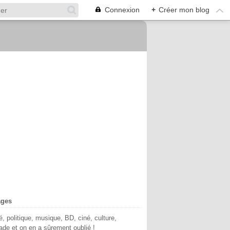
Connexion
+
Créer mon blog
ages
té, politique, musique, BD, ciné, culture,
de et on en a sûrement oublié !