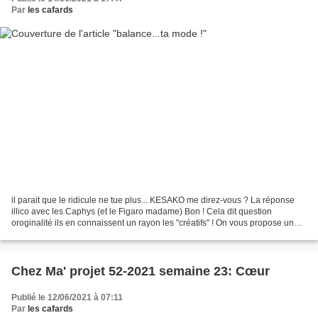
Par
les cafards
il parait que le ridicule ne tue plus... KESAKO me direz-vous ? La réponse
illico avec les Caphys (et le Figaro madame) Bon ! Cela dit question
oroginalité ils en connaissent un rayon les "créatifs" ! On vous propose un
p'tit défilé pas piqué des hannetons...
Chez Ma' projet 52-2021 semaine 23: Cœur
Publié le 12/06/2021 à 07:11
Par
les cafards