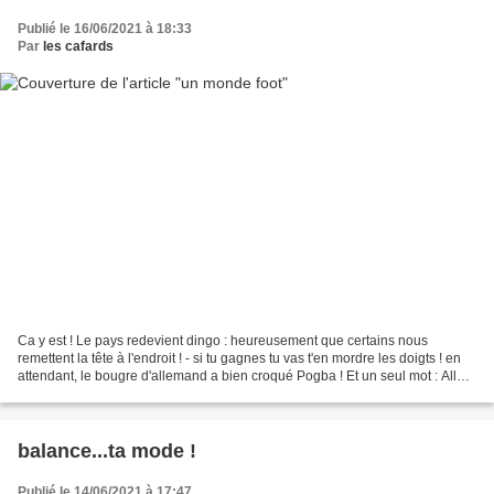
Publié le 16/06/2021 à 18:33
Par
les cafards
Ca y est ! Le pays redevient dingo : heureusement que certains nous
remettent la tête à l'endroit ! - si tu gagnes tu vas t'en mordre les doigts ! en
attendant, le bougre d'allemand a bien croqué Pogba ! Et un seul mot : Allez
les bleus !
balance...ta mode !
Publié le 14/06/2021 à 17:47