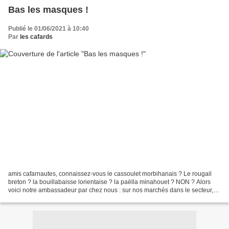
Bas les masques !
Publié le 01/06/2021 à 10:40
Par
les cafards
amis cafarnautes, connaissez-vous le cassoulet morbihanais ? Le rougail
breton ? la bouillabaisse lorientaise ? la paëlla minahouet ? NON ? Alors
voici notre ambassadeur par chez nous : sur nos marchés dans le secteur,
Port-Louis compris Musique chef...