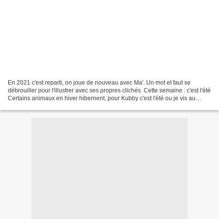
En 2021 c'est reparti, on joue de nouveau avec Ma'. Un mot et faut se
débrouiller pour l'illustrer avec ses propres clichés. Cette semaine : c'est l'été
Certains animaux en hiver hibernent, pour Kubby c'est l'été ou je vis au
ralenti. Il fait trop chaud...