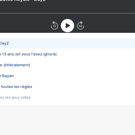
 DayZ
 a 13 ans (et vous l'avez ignoré)
e (littéralement)
im Rayan
 toutes les règles
s les jeux vidéo
us choquant de Rockstar ? - Le scandale BULLY
e plus moche de Steam
du RÊVE tourne au CAUCHEMAR