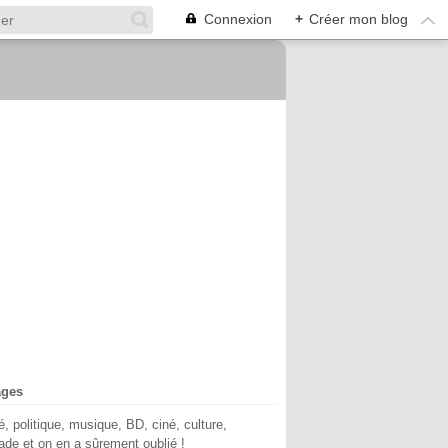
Connexion
+
Créer mon blog
ages
té, politique, musique, BD, ciné, culture,
de et on en a sûrement oublié !