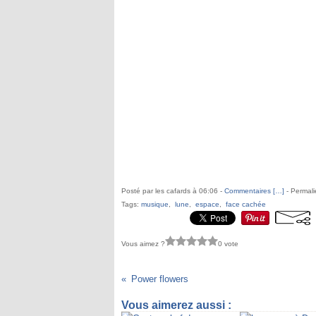
Posté par les cafards à 06:06 -
Commentaires [
…
]
- Permali
Tags:
musique
,
lune
,
espace
,
face cachée
Vous aimez ?
0 vote
Power flowers
Vous aimerez aussi :