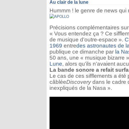
Au clair de la lune
Hummm ! le genre de news qui 
Précisions complémentaires sur 
« Vous entendez ça ? Ce sifflem
de musique d’outre-espace ».
C
1969
entre
des astronautes de la
publique ce dimanche par
la Na
50 ans, une « musique bizarre »
Lune
, alors qu’ils n’avaient auc
La bande sonore a refait surf
Le cas de ces sifflements a été
câblée
Discovery
dans le cadre d
inexpliqués de la Nasa ».