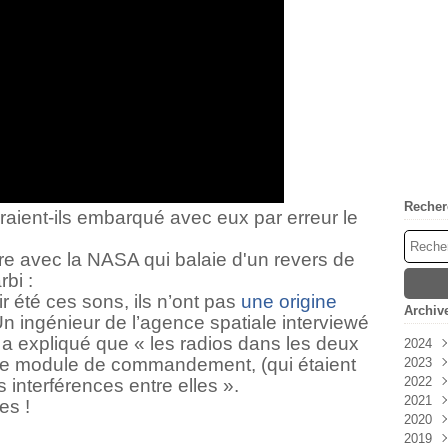
Recher
aient-ils embarqué avec eux par erreur le
re avec la NASA qui balaie d'un revers de
bi :
r été ces sons, ils n’ont pas
une origine
Archiv
 Un ingénieur de l’agence spatiale interviewé
 a expliqué que « les radios dans les deux
2024
 le module de commandement, (qui étaient
2023
Avri
2022
Mar
Déc
s interférences entre elles ».
2021
Févr
Nov
Déc
es !
2020
Janv
Oct
Nov
Déc
2019
Sep
Oct
Nov
Déc