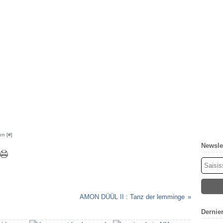
en [
#
]
Newsle
AMON DÜÜL II : Tanz der lemminge
Dernie