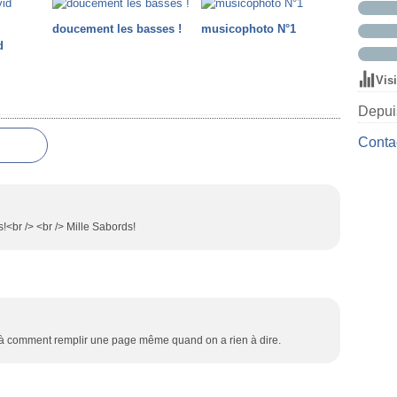
doucement les basses !
musicophoto N°1
d
Vis
Depuis
Contac
s!<br /> <br /> Mille Sabords!
voilà comment remplir une page même quand on a rien à dire.