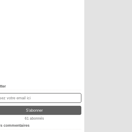
tter
61 abonnés
rs commentaires