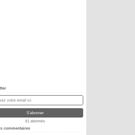
tter
61 abonnés
rs commentaires