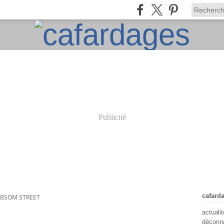
Publicité
cafard
GIBSOM STREET
actuali
déconna