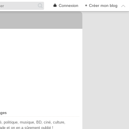
Connexion
+
Créer mon blog
ages
té, politique, musique, BD, ciné, culture,
de et on en a sûrement oublié !