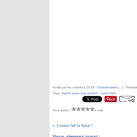
Posté par les cafards à 20:39 -
Commentaires [
…
]
- Permali
Tags:
superb super pop session
,
Laura Nyro
Vous aimez ?
0 vote
L'union fait la farce !
Vous aimerez aussi :