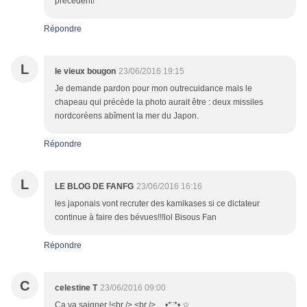
précédent!
Répondre
L
le vieux bougon
23/06/2016 19:15
Je demande pardon pour mon outrecuidance mais le
chapeau qui précède la photo aurait être : deux missiles
nordcoréens abîment la mer du Japon.
Répondre
L
LE BLOG DE FANFG
23/06/2016 16:16
les japonais vont recruter des kamikases si ce dictateur
continue à faire des bévues!!!lol Bisous Fan
Répondre
C
celestine T
23/06/2016 09:00
Ça va saigner !<br /> <br /> ¸¸.•*¨*• ☆