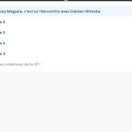
bey Maguire, c'est lui ! Rencontre avec Damien Witecka
e 6
e 5
e 4
e 3
s créatrices de la VF !
e 2
e 1
e Mektoub My Love arrive enfin ! Rencontre avec Shaïn Boumedine et Sal
i : après Toni en famille
elle réalise le bouleversant Dites lui que je l'aime
ais ! Rencontre autour de Vie privée de Rebecca Zlotowski