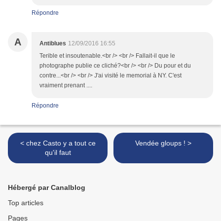
Répondre
A
Antiblues
12/09/2016 16:55
Terible et insoutenable.<br /> <br /> Fallait-il que le
photographe publie ce cliché?<br /> <br /> Du pour et du
contre...<br /> <br /> J'ai visité le memorial à NY. C'est
vraiment prenant ....
Répondre
< chez Casto y a tout ce
Vendée gloups ! >
qu'il faut
Hébergé par Canalblog
Top articles
Pages