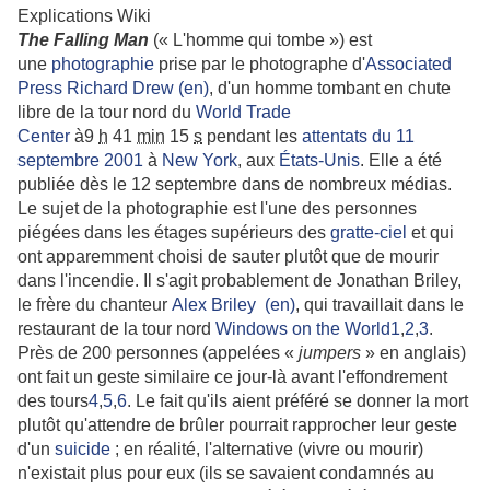
Explications Wiki
The Falling Man
(« L'homme qui tombe ») est
une
photographie
prise par le photographe d'
Associated
Press
Richard Drew
(en)
, d'un homme tombant en chute
libre de la tour nord du
World Trade
Center
à
9
h
41
min
15
s
pendant les
attentats du 11
septembre 2001
à
New York
, aux
États-Unis
. Elle a été
publiée dès le 12 septembre dans de nombreux médias.
Le sujet de la photographie est l'une des personnes
piégées dans les étages supérieurs des
gratte-ciel
et qui
ont apparemment choisi de sauter plutôt que de mourir
dans l'incendie. Il s'agit probablement de Jonathan Briley,
le frère du chanteur
Alex Briley
(en)
, qui travaillait dans le
restaurant de la tour nord
Windows on the World
1
,
2
,
3
.
Près de 200 personnes (appelées «
jumpers
» en anglais)
ont fait un geste similaire ce jour-là avant l'effondrement
des tours
4
,
5
,
6
. Le fait qu'ils aient préféré se donner la mort
plutôt qu'attendre de brûler pourrait rapprocher leur geste
d'un
suicide
; en réalité, l'alternative (vivre ou mourir)
n'existait plus pour eux (ils se savaient condamnés au