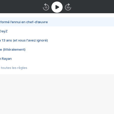
nsformé l’ennui en chef-d’œuvre
 DayZ
 a 13 ans (et vous l'avez ignoré)
e (littéralement)
im Rayan
 toutes les règles
s les jeux vidéo
us choquant de Rockstar ? - Le scandale BULLY
e plus moche de Steam
du RÊVE tourne au CAUCHEMAR
pendant 8 heures