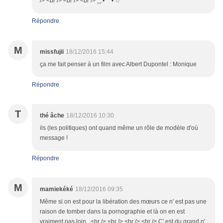
/> <br /> <br /> <br /> ¸¸.•*¨*• ☆
Répondre
M
missfujii
18/12/2016 15:44
ça me fait penser à un film avec Albert Dupontel : Monique
Répondre
T
thé âche
18/12/2016 10:30
ils (les politiques) ont quand même un rôle de modèle d'où
message !
Répondre
M
mamiekéké
18/12/2016 09:35
Même si on est pour la libération des mœurs ce n' est pas une
raison de tomber dans la pornographie et là on en est
vraiment pas loin . <br /> <br /> <br /> <br /> C' est du grand n'