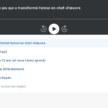
e jeu qui a transformé l’ennui en chef-d’œuvre
nsformé l’ennui en chef-d’œuvre
 DayZ
 a 13 ans (et vous l'avez ignoré)
e (littéralement)
im Rayan
 toutes les règles
s les jeux vidéo
us choquant de Rockstar ? - Le scandale BULLY