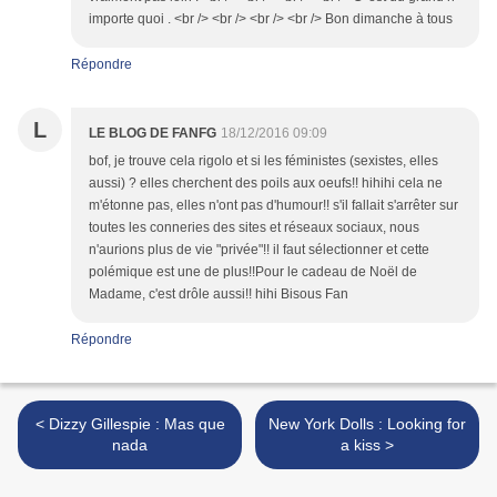
importe quoi . <br /> <br /> <br /> <br /> Bon dimanche à tous
Répondre
L
LE BLOG DE FANFG
18/12/2016 09:09
bof, je trouve cela rigolo et si les féministes (sexistes, elles
aussi) ? elles cherchent des poils aux oeufs!! hihihi cela ne
m'étonne pas, elles n'ont pas d'humour!! s'il fallait s'arrêter sur
toutes les conneries des sites et réseaux sociaux, nous
n'aurions plus de vie "privée"!! il faut sélectionner et cette
polémique est une de plus!!Pour le cadeau de Noël de
Madame, c'est drôle aussi!! hihi Bisous Fan
Répondre
< Dizzy Gillespie : Mas que
New York Dolls : Looking for
nada
a kiss >