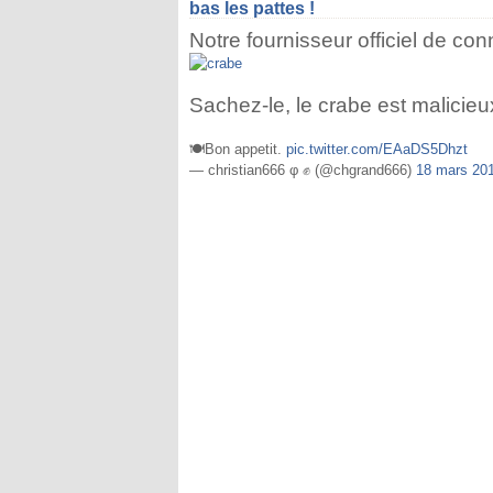
bas les pattes !
Notre fournisseur officiel de con
Sachez-le, le crabe est malicieux
🍽️Bon appetit.
pic.twitter.com/EAaDS5Dhzt
— christian666 φ ✊ (@chgrand666)
18 mars 20