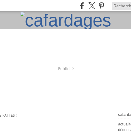
Publicité
cafard
S PATTES !
actuali
déconna