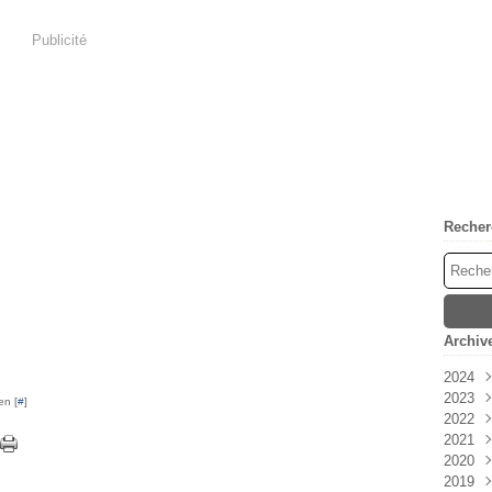
Publicité
Recher
Archiv
2024
2023
Avri
en [
#
]
2022
Mar
Déc
2021
Févr
Nov
Déc
2020
Janv
Oct
Nov
Déc
2019
Sep
Oct
Nov
Déc