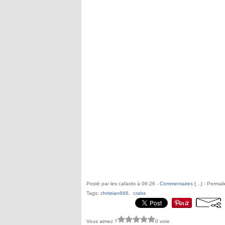
Posté par les cafards à 06:26 -
Commentaires [
…
]
- Permali
Tags:
christian666
,
crabe
Vous aimez ?
0 vote