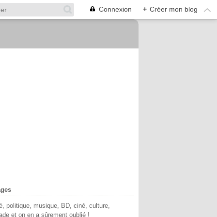
Connexion
+
Créer mon blog
ages
té, politique, musique, BD, ciné, culture,
de et on en a sûrement oublié !