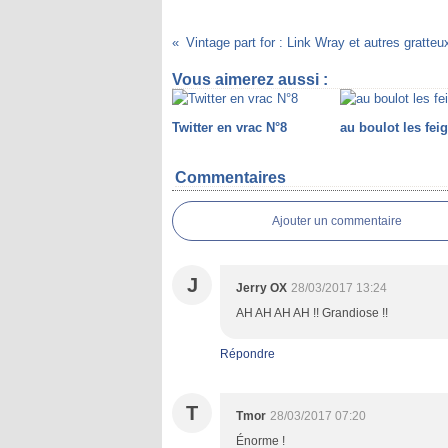
Vintage part for : Link Wray et autres gratteu
Vous aimerez aussi :
Twitter en vrac N°8
au boulot les feig
Commentaires
Ajouter un commentaire
J
Jerry OX
28/03/2017 13:24
AH AH AH AH !! Grandiose !!
Répondre
T
Tmor
28/03/2017 07:20
Énorme !