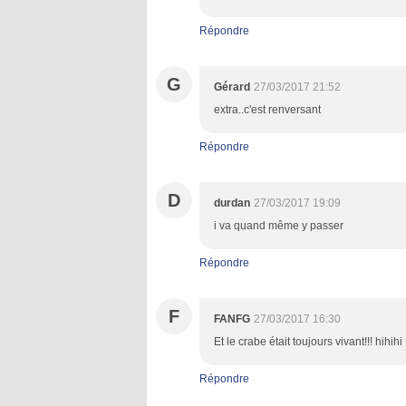
Répondre
G
Gérard
27/03/2017 21:52
extra..c'est renversant
Répondre
D
durdan
27/03/2017 19:09
i va quand même y passer
Répondre
F
FANFG
27/03/2017 16:30
Et le crabe était toujours vivant!!! hihih
Répondre