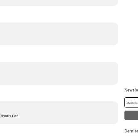
Newsle
i Bisous Fan
Dernie