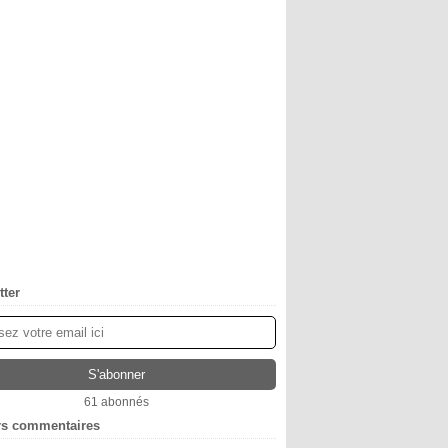
tter
61 abonnés
rs commentaires