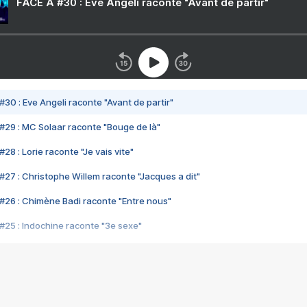
FACE A #30 : Eve Angeli raconte "Avant de partir"
#30 : Eve Angeli raconte "Avant de partir"
#29 : MC Solaar raconte "Bouge de là"
28 : Lorie raconte "Je vais vite"
#27 : Christophe Willem raconte "Jacques a dit"
#26 : Chimène Badi raconte "Entre nous"
#25 : Indochine raconte "3e sexe"
#24 : Zaho raconte "C'est chelou"
#23 : Patrick Bruel raconte "Au café des délices"
#22 : Kyo raconte "Le chemin"