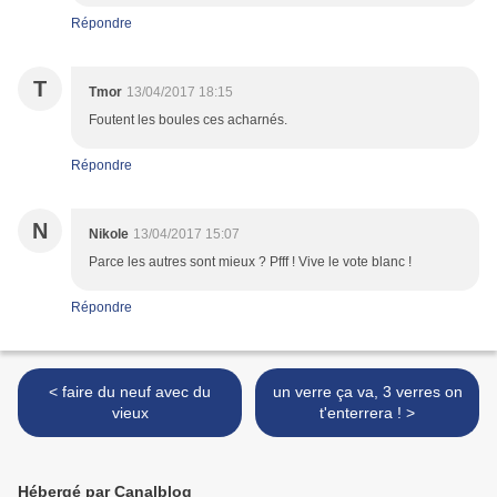
Répondre
T
Tmor
13/04/2017 18:15
Foutent les boules ces acharnés.
Répondre
N
Nikole
13/04/2017 15:07
Parce les autres sont mieux ? Pfff ! Vive le vote blanc !
Répondre
< faire du neuf avec du
un verre ça va, 3 verres on
vieux
t'enterrera ! >
Hébergé par Canalblog