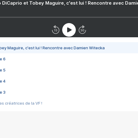
 DiCaprio et Tobey Maguire, c'est lui ! Rencontre avec Dam
bey Maguire, c'est lui ! Rencontre avec Damien Witecka
e 6
e 5
e 4
e 3
s créatrices de la VF !
e 2
e 1
e Mektoub My Love arrive enfin ! Rencontre avec Shaïn Boumedine et Sal