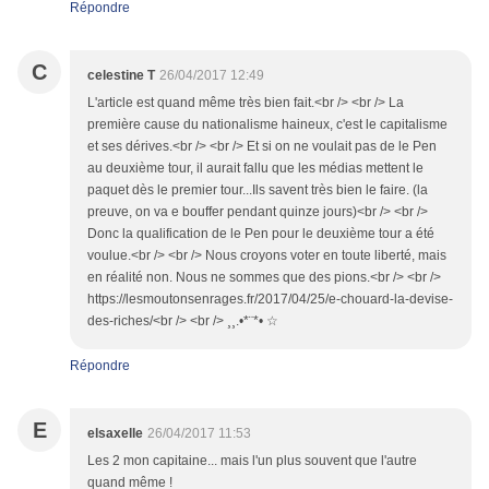
Répondre
C
celestine T
26/04/2017 12:49
L'article est quand même très bien fait.<br /> <br /> La
première cause du nationalisme haineux, c'est le capitalisme
et ses dérives.<br /> <br /> Et si on ne voulait pas de le Pen
au deuxième tour, il aurait fallu que les médias mettent le
paquet dès le premier tour...Ils savent très bien le faire. (la
preuve, on va e bouffer pendant quinze jours)<br /> <br />
Donc la qualification de le Pen pour le deuxième tour a été
voulue.<br /> <br /> Nous croyons voter en toute liberté, mais
en réalité non. Nous ne sommes que des pions.<br /> <br />
https://lesmoutonsenrages.fr/2017/04/25/e-chouard-la-devise-
des-riches/<br /> <br /> ¸¸.•*¨*• ☆
Répondre
E
elsaxelle
26/04/2017 11:53
Les 2 mon capitaine... mais l'un plus souvent que l'autre
quand même !