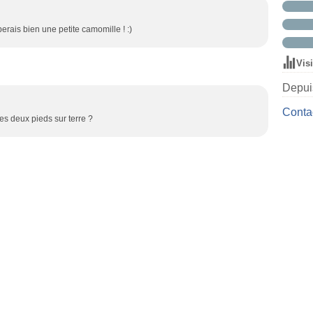
perais bien une petite camomille ! :)
Vis
Depuis
Contac
es deux pieds sur terre ?