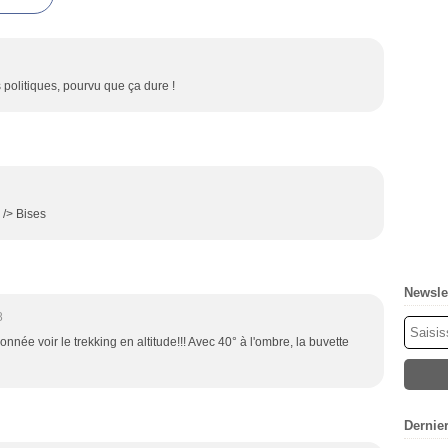
 politiques, pourvu que ça dure !
r /> Bises
Newsle
8
donnée voir le trekking en altitude!!! Avec 40° à l'ombre, la buvette
Dernie