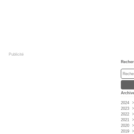
Publicité
Recher
Archiv
2024
2023
Avri
2022
Mar
Déc
2021
Févr
Nov
Déc
2020
Janv
Oct
Nov
Déc
2019
Sep
Oct
Nov
Déc