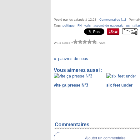
Posté par les cafards à 12:28 -
Commentaires [
…
]
- Permali
Tags:
politique
,
FN
,
valls
,
assemblée nationale
,
ps
,
raffar
Vous aimez ?
0 vote
pauvres de nous !
Vous aimerez aussi :
vite ça presse N°3
six feet under
Commentaires
Ajouter un commentaire