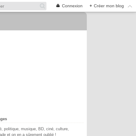
Connexion
+
Créer mon blog
ages
té, politique, musique, BD, ciné, culture,
de et on en a sûrement oublié !