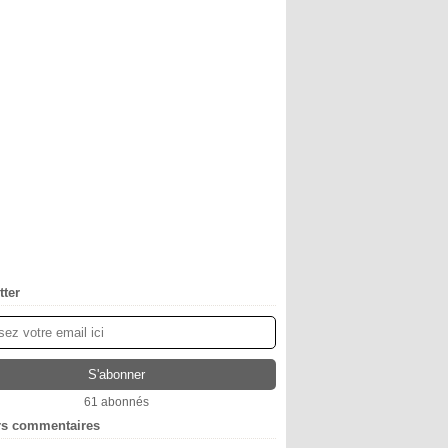
tter
61 abonnés
rs commentaires