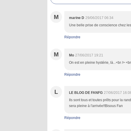
M
marine D
29/06/2017 06:34
Une belle prise de conscience chez les
Répondre
M
Mo
27/06/2017 19:21
On est en pleine hystérie, là...<br /> <b
Répondre
L
LE BLOG DE FANFG
27/06/2017 16:0
Ils sont tous et toutes prêts pour la ran
sera pleine à l'arrivée!!Bisous Fan
Répondre