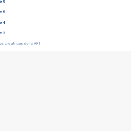
e 6
e 5
e 4
e 3
s créatrices de la VF !
e 2
e 1
e Mektoub My Love arrive enfin ! Rencontre avec Shaïn Boumedine et Sal
i : après Toni en famille
elle réalise le bouleversant Dites lui que je l'aime
ais ! Rencontre autour de Vie privée de Rebecca Zlotowski
 de Marguerite, Grave... Rencontre avec Ella Rumpf
 Les Rêveurs, un film intime sur la santé mentale