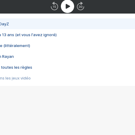
 DayZ
 a 13 ans (et vous l'avez ignoré)
e (littéralement)
im Rayan
 toutes les règles
s les jeux vidéo
us choquant de Rockstar ? - Le scandale BULLY
e plus moche de Steam
du RÊVE tourne au CAUCHEMAR
pendant 8 heures
it… à tort