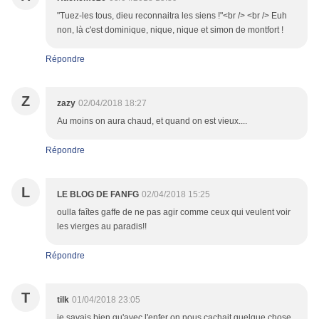
"Tuez-les tous, dieu reconnaitra les siens !"<br /> <br /> Euh
non, là c'est dominique, nique, nique et simon de montfort !
Répondre
Z
zazy
02/04/2018 18:27
Au moins on aura chaud, et quand on est vieux....
Répondre
L
LE BLOG DE FANFG
02/04/2018 15:25
oulla faîtes gaffe de ne pas agir comme ceux qui veulent voir
les vierges au paradis!!
Répondre
T
tilk
01/04/2018 23:05
je savais bien qu'avec l'enfer on nous cachait quelque chose