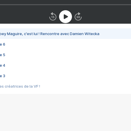
bey Maguire, c'est lui ! Rencontre avec Damien Witecka
e 6
e 5
e 4
e 3
s créatrices de la VF !
e 2
e 1
e Mektoub My Love arrive enfin ! Rencontre avec Shaïn Boumedine et Sal
i : après Toni en famille