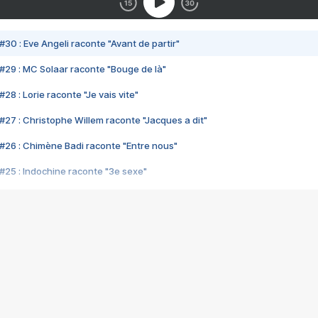
#30 : Eve Angeli raconte "Avant de partir"
#29 : MC Solaar raconte "Bouge de là"
28 : Lorie raconte "Je vais vite"
#27 : Christophe Willem raconte "Jacques a dit"
#26 : Chimène Badi raconte "Entre nous"
#25 : Indochine raconte "3e sexe"
#24 : Zaho raconte "C'est chelou"
#23 : Patrick Bruel raconte "Au café des délices"
#22 : Kyo raconte "Le chemin"
#21 : Nolwenn Leroy raconte "Cassé"
#20 : Patrick Hernandez raconte "Born to be alive"