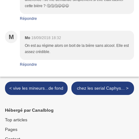
cette bière ? 🤔🤔🤔😉😉😉
Répondre
M
Mo
18/09/2018 18:32
On est au régime alors on boit de la bière sans alcool. Elle est
assez crédible.
Répondre
< vive les mineurs...de fond
chez les serial Caphys... >
Hébergé par Canalblog
Top articles
Pages