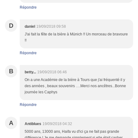
Répondre
D
daniel
19/09/2018 09:58
J'ai fait la fête de la bière à Münich !! Un morceau de bravoure
!!
Répondre
B
betty...
19/09/2018 06:46
On a une Académie de la bière à Tours que j'ai fréquenté il y
des années , beaux souvenirs ….Merci nos ancêtres...Bonne
journée les Caphys
Répondre
A
Antiblues
19/09/2018 04:32
5000 ans, 13000 ans, Haifa vu d'ici ça ne fait pas grande
différence ! Je me demande simplement si elle était casher