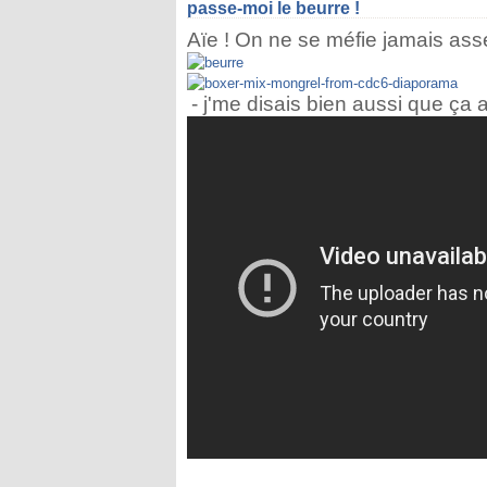
passe-moi le beurre !
Aïe ! On ne se méfie jamais ass
- j'me disais bien aussi que ça 