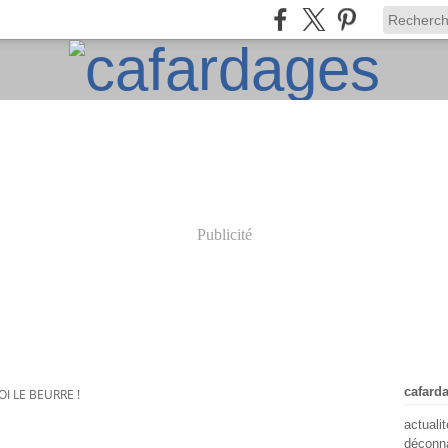
Publicité
cafard
I LE BEURRE !
actuali
déconna