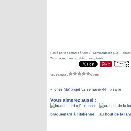
Posté par les cafards à 06:43 -
Commentaires [
…
]
- Permali
Tags:
sexe
,
beurre
,
chien
,
sex pistols
Vous aimez ?
0 vote
chez Ma' projet 52 semaine 44 : bizarre
Vous aimerez aussi :
braquemard à l'italienne
au bout de la lan