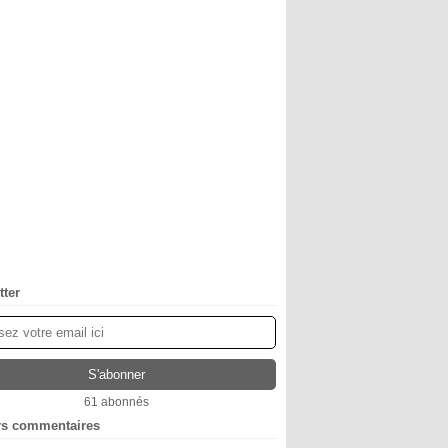
tter
61 abonnés
rs commentaires