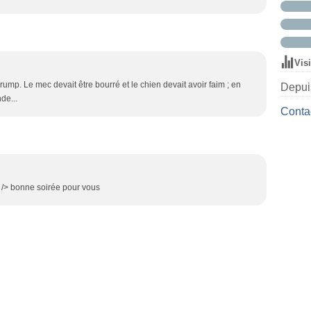
Vis
rump. Le mec devait être bourré et le chien devait avoir faim ; en
Depuis
de...
Contac
br /> bonne soirée pour vous