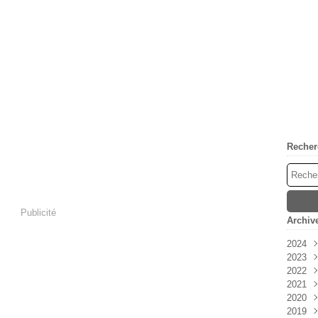
Recher
Publicité
Archiv
2024
2023
Avri
2022
Mar
Déc
2021
Févr
Nov
Déc
2020
Janv
Oct
Nov
Déc
2019
Sep
Oct
Nov
Déc