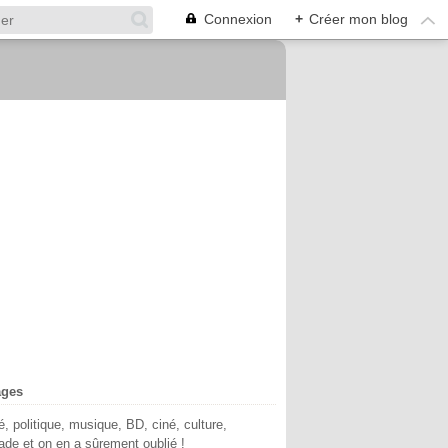
Connexion
+
Créer mon blog
ages
té, politique, musique, BD, ciné, culture,
de et on en a sûrement oublié !