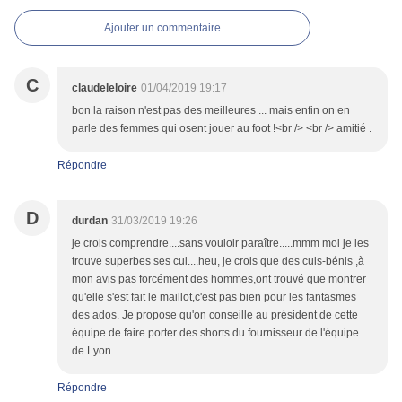
Ajouter un commentaire
C
claudeleloire
01/04/2019 19:17
bon la raison n'est pas des meilleures ... mais enfin on en
parle des femmes qui osent jouer au foot !<br /> <br /> amitié .
Répondre
D
durdan
31/03/2019 19:26
je crois comprendre....sans vouloir paraître.....mmm moi je les
trouve superbes ses cui....heu, je crois que des culs-bénis ,à
mon avis pas forcément des hommes,ont trouvé que montrer
qu'elle s'est fait le maillot,c'est pas bien pour les fantasmes
des ados. Je propose qu'on conseille au président de cette
équipe de faire porter des shorts du fournisseur de l'équipe
de Lyon
Répondre