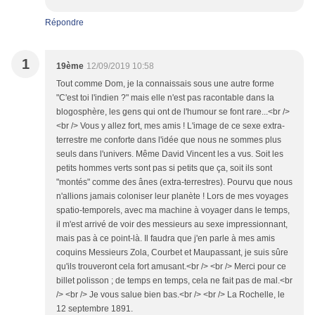
Répondre
1
19ème
12/09/2019 10:58
Tout comme Dom, je la connaissais sous une autre forme
"C'est toi l'indien ?" mais elle n'est pas racontable dans la
blogosphère, les gens qui ont de l'humour se font rare...<br />
<br /> Vous y allez fort, mes amis ! L'image de ce sexe extra-
terrestre me conforte dans l'idée que nous ne sommes plus
seuls dans l'univers. Même David Vincent les a vus. Soit les
petits hommes verts sont pas si petits que ça, soit ils sont
"montés" comme des ânes (extra-terrestres). Pourvu que nous
n'allions jamais coloniser leur planète ! Lors de mes voyages
spatio-temporels, avec ma machine à voyager dans le temps,
il m'est arrivé de voir des messieurs au sexe impressionnant,
mais pas à ce point-là. Il faudra que j'en parle à mes amis
coquins Messieurs Zola, Courbet et Maupassant, je suis sûre
qu'ils trouveront cela fort amusant.<br /> <br /> Merci pour ce
billet polisson ; de temps en temps, cela ne fait pas de mal.<br
/> <br /> Je vous salue bien bas.<br /> <br /> La Rochelle, le
12 septembre 1891.