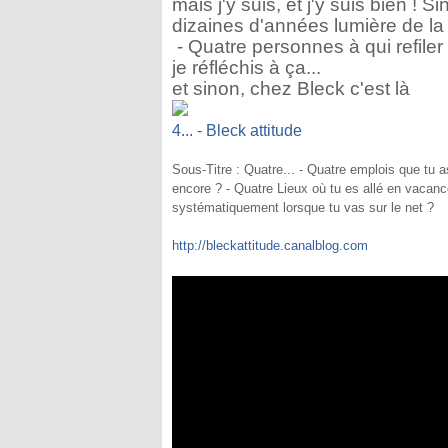
mais j'y suis, et j'y suis bien !
dizaines d'années lumière de la
- Quatre personnes à qui refiler
je réfléchis à ça...
et sinon, chez Bleck c'est là
4... - Bleck attitude
Sous-Titre : Quatre... - Quatre emplois que tu as
encore ? - Quatre Lieux où tu es allé en vacanc
systématiquement lorsque tu vas sur le net ?
http://bleckattitude.canalblog.com