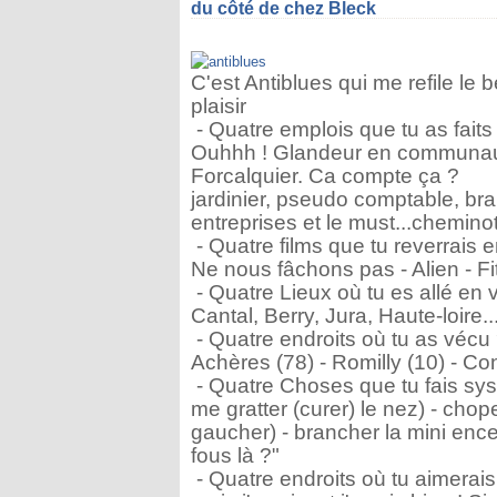
du côté de chez Bleck
C'est Antiblues qui me refile le
plaisir
- Quatre emplois que tu as faits
Ouhhh ! Glandeur en communaut
Forcalquier. Ca compte ça ?
jardinier, pseudo comptable, bra
entreprises et le must...chemino
- Quatre films que tu reverrais 
Ne nous fâchons pas - Alien - Fi
- Quatre Lieux où tu es allé en
Cantal, Berry, Jura, Haute-loire.
- Quatre endroits où tu as vécu
Achères (78) - Romilly (10) - Con
- Quatre Choses que tu fais sys
me gratter (curer) le nez) - chop
gaucher) - brancher la mini ence
fous là ?"
- Quatre endroits où tu aimerai