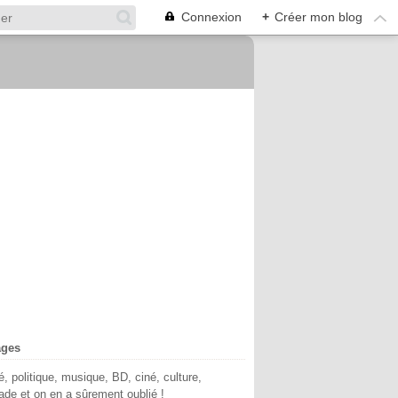
Connexion
+
Créer mon blog
ages
té, politique, musique, BD, ciné, culture,
de et on en a sûrement oublié !