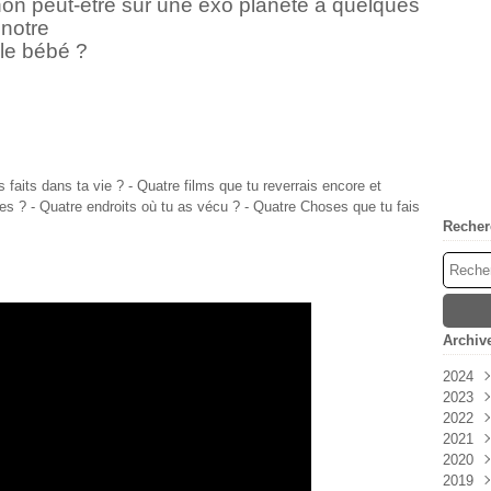
 Sinon peut-être sur une exo planète à quelques
 notre
 le bébé ?
 faits dans ta vie ? - Quatre films que tu reverrais encore et
es ? - Quatre endroits où tu as vécu ? - Quatre Choses que tu fais
Recher
Archiv
2024
2023
Avri
2022
Mar
Déc
2021
Févr
Nov
Déc
2020
Janv
Oct
Nov
Déc
2019
Sep
Oct
Nov
Déc