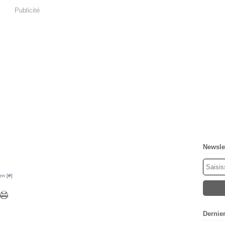
Publicité
Newsle
en [
#
]
Dernie