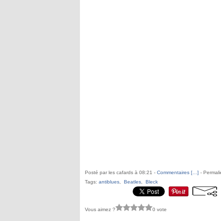
Posté par les cafards à 08:21 -
Commentaires [
…
]
- Permali
Tags:
antiblues
,
Beatles
,
Bleck
Vous aimez ?
0 vote