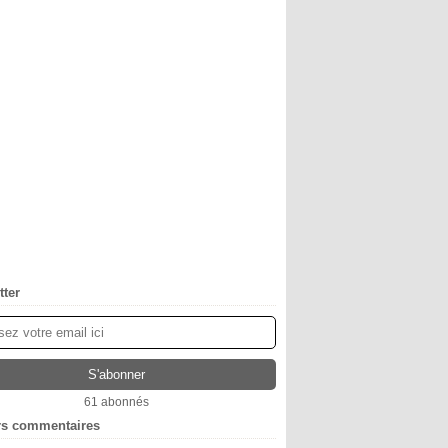
tter
61 abonnés
rs commentaires