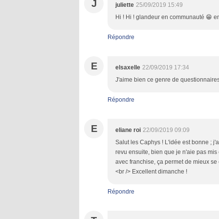
J
juliette
25/09/2019 15:49
Hi ! Hi ! glandeur en communauté 😁 en 
Répondre
E
elsaxelle
22/09/2019 17:34
J'aime bien ce genre de questionnaires.
Répondre
E
eliane roi
22/09/2019 09:09
Salut les Caphys ! L'idée est bonne ; j
revu ensuite, bien que je n'aie pas mis
avec franchise, ça permet de mieux se c
<br /> Excellent dimanche !
Répondre