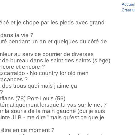
Accueil
Créer u
 bébé et je chope par les pieds avec grand
 dans ta vie ?
é pendant un an et quelques du côté de
nleur au service courrier de diverses
t de bureau dans le saint des saints (siège)
encore et encore ?
tzcarraldo - No country for old men
 vacances ?
.. des trous quoi mais j'aime ça
 ?
flans (78) Port-Louis (56)
tématiquement lorsque tu vas sur le net ?
er la souris de la main gauche (oui je suis
inte JLB - me dire "mais qu'est ce que je
s être en ce moment ?