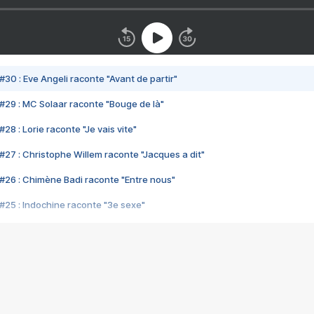
#30 : Eve Angeli raconte "Avant de partir"
#29 : MC Solaar raconte "Bouge de là"
28 : Lorie raconte "Je vais vite"
#27 : Christophe Willem raconte "Jacques a dit"
#26 : Chimène Badi raconte "Entre nous"
#25 : Indochine raconte "3e sexe"
#24 : Zaho raconte "C'est chelou"
#23 : Patrick Bruel raconte "Au café des délices"
#22 : Kyo raconte "Le chemin"
#21 : Nolwenn Leroy raconte "Cassé"