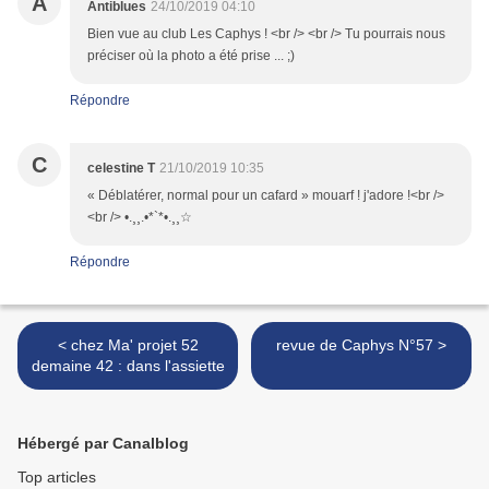
A
Antiblues
24/10/2019 04:10
Bien vue au club Les Caphys ! <br /> <br /> Tu pourrais nous
préciser où la photo a été prise ... ;)
Répondre
C
celestine T
21/10/2019 10:35
« Déblatérer, normal pour un cafard » mouarf ! j'adore !<br />
<br /> •.¸¸.•*`*•.¸¸☆
Répondre
< chez Ma' projet 52
revue de Caphys N°57 >
demaine 42 : dans l'assiette
Hébergé par Canalblog
Top articles