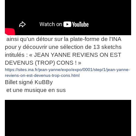
ainsi qu'un détour sur la plate-forme de l'INA
pour y découvrir une sélection de 13 sketchs
intitulés :
« JEAN YANNE REVIENS ON EST
DEVENUS (TROP) CONS ! »
https://sites.ina.fr/jean-yanne/expo/expo/0001/step/1/jean-yanne-
reviens-on-est-devenus-trop-cons.html
Billet signé KuBBy
et une musique en sus