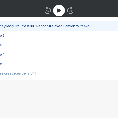
bey Maguire, c'est lui ! Rencontre avec Damien Witecka
e 6
e 5
e 4
e 3
s créatrices de la VF !
e 2
e 1
e Mektoub My Love arrive enfin ! Rencontre avec Shaïn Boumedine et Sal
i : après Toni en famille