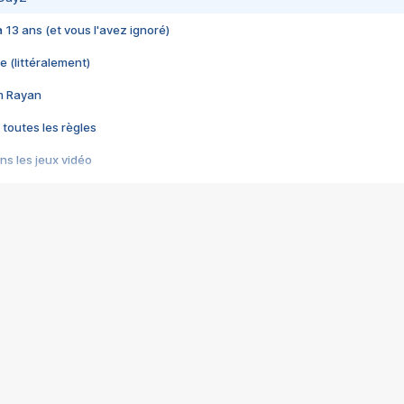
 a 13 ans (et vous l'avez ignoré)
e (littéralement)
im Rayan
 toutes les règles
s les jeux vidéo
us choquant de Rockstar ? - Le scandale BULLY
e plus moche de Steam
du RÊVE tourne au CAUCHEMAR
pendant 8 heures
it… à tort
umiliés par un jeu vidéo
ire - Final Fantasy 8