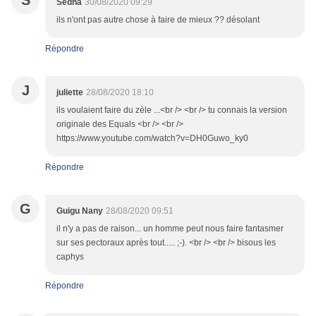
S
Sedna
30/08/2020 09:29
ils n'ont pas autre chose à faire de mieux ?? désolant
Répondre
J
juliette
28/08/2020 18:10
ils voulaient faire du zèle ...<br /> <br /> tu connais la version
originale des Equals <br /> <br />
https://www.youtube.com/watch?v=DH0Guwo_ky0
Répondre
G
Guigu Nany
28/08/2020 09:51
il n'y a pas de raison... un homme peut nous faire fantasmer
sur ses pectoraux après tout..... ;-). <br /> <br /> bisous les
caphys
Répondre