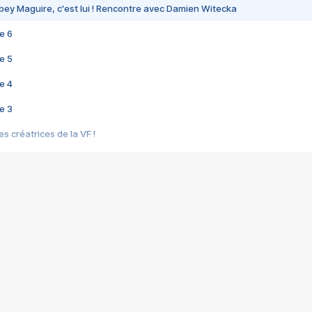
bey Maguire, c'est lui ! Rencontre avec Damien Witecka
e 6
e 5
e 4
e 3
s créatrices de la VF !
e 2
e 1
e Mektoub My Love arrive enfin ! Rencontre avec Shaïn Boumedine et Sal
i : après Toni en famille
elle réalise le bouleversant Dites lui que je l'aime
ais ! Rencontre autour de Vie privée de Rebecca Zlotowski
 de Marguerite, Grave... Rencontre avec Ella Rumpf