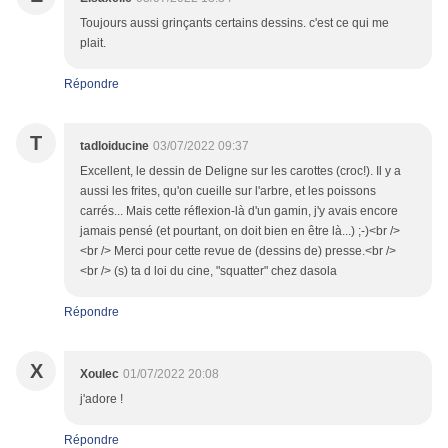
Toujours aussi grinçants certains dessins. c'est ce qui me
plait.
Répondre
T
tadloiducine
03/07/2022 09:37
Excellent, le dessin de Deligne sur les carottes (croc!). Il y a
aussi les frites, qu'on cueille sur l'arbre, et les poissons
carrés... Mais cette réflexion-là d'un gamin, j'y avais encore
jamais pensé (et pourtant, on doit bien en être là...) ;-)<br />
<br /> Merci pour cette revue de (dessins de) presse.<br />
<br /> (s) ta d loi du cine, "squatter" chez dasola
Répondre
X
Xoulec
01/07/2022 20:08
j'adore !
Répondre