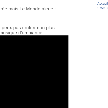
Accueil
trée mais Le Monde alerte :
Créer u
e peux pas rentrer non plus...
z, musique d'ambiance :