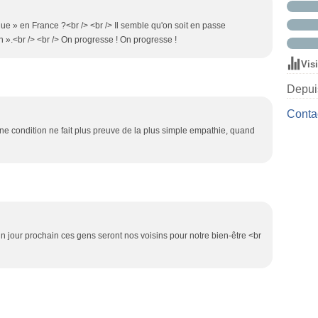
que » en France ?<br /> <br /> Il semble qu'on soit en passe
n ».<br /> <br /> On progresse ! On progresse !
Vis
Depuis
Contac
aine condition ne fait plus preuve de la plus simple empathie, quand
n jour prochain ces gens seront nos voisins pour notre bien-être <br