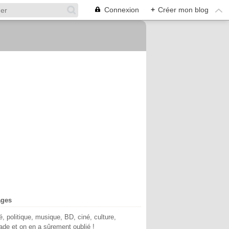
Connexion
+
Créer mon blog
ages
té, politique, musique, BD, ciné, culture,
de et on en a sûrement oublié !