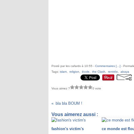
Posté par les cafards à 10:55 -
Commentaires [
…
]
- Permali
Tags:
islam
,
religion
,
école
,
the Clash
,
rentrée
,
abaya
Vous aimez ?
0 vote
bla bla BOUM !
Vous aimerez aussi :
fashion's victim's
ce monde est flou