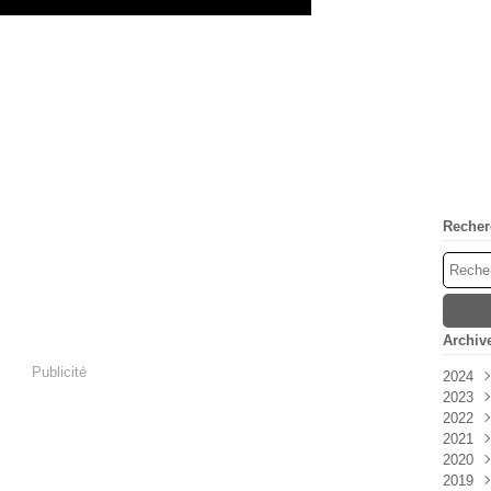
Recher
Archiv
Publicité
2024
2023
Avri
2022
Mar
Déc
2021
Févr
Nov
Déc
2020
Janv
Oct
Nov
Déc
2019
Sep
Oct
Nov
Déc