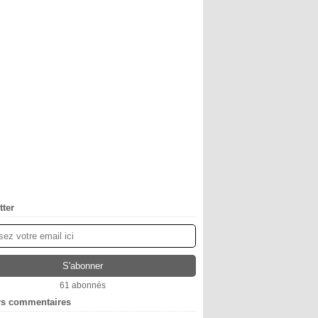
tter
61 abonnés
rs commentaires