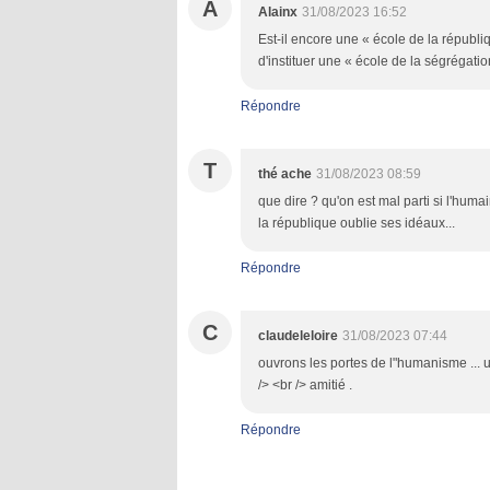
A
Alainx
31/08/2023 16:52
Est-il encore une « école de la républi
d'instituer une « école de la ségrégatio
Répondre
T
thé ache
31/08/2023 08:59
que dire ? qu'on est mal parti si l'hum
la république oublie ses idéaux...
Répondre
C
claudeleloire
31/08/2023 07:44
ouvrons les portes de l"humanisme ... u
/> <br /> amitié .
Répondre