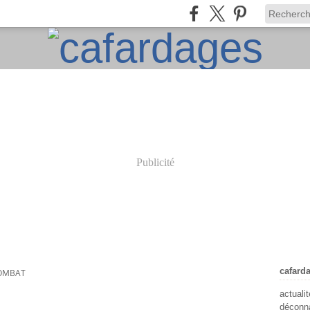
Publicité
cafard
OMBAT
actuali
déconna