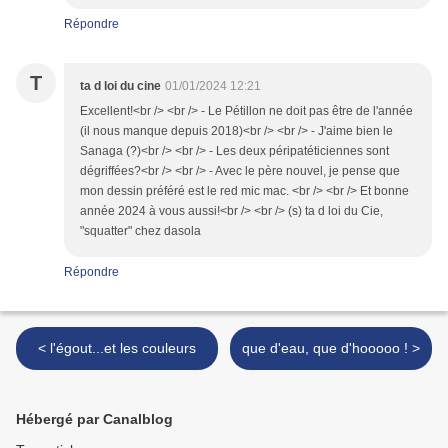
Répondre
T
ta d loi du cine
01/01/2024 12:21
Excellent!<br /> <br /> - Le Pétillon ne doit pas être de l'année
(il nous manque depuis 2018)<br /> <br /> - J'aime bien le
Sanaga (?)<br /> <br /> - Les deux péripatéticiennes sont
dégriffées?<br /> <br /> - Avec le père nouvel, je pense que
mon dessin préféré est le red mic mac. <br /> <br /> Et bonne
année 2024 à vous aussi!<br /> <br /> (s) ta d loi du Cie,
"squatter" chez dasola
Répondre
< l'égout...et les couleurs
que d'eau, que d'hooooo ! >
Hébergé par Canalblog