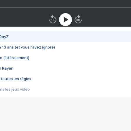
 DayZ
 a 13 ans (et vous l'avez ignoré)
e (littéralement)
im Rayan
 toutes les règles
s les jeux vidéo
us choquant de Rockstar ? - Le scandale BULLY
e plus moche de Steam
du RÊVE tourne au CAUCHEMAR