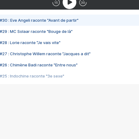
#30 : Eve Angeli raconte "Avant de partir"
#29 : MC Solaar raconte "Bouge de là"
28 : Lorie raconte "Je vais vite"
#27 : Christophe Willem raconte "Jacques a dit"
#26 : Chimène Badi raconte "Entre nous"
#25 : Indochine raconte "3e sexe"
#24 : Zaho raconte "C'est chelou"
#23 : Patrick Bruel raconte "Au café des délices"
#22 : Kyo raconte "Le chemin"
#21 : Nolwenn Leroy raconte "Cassé"
#20 : Patrick Hernandez raconte "Born to be alive"