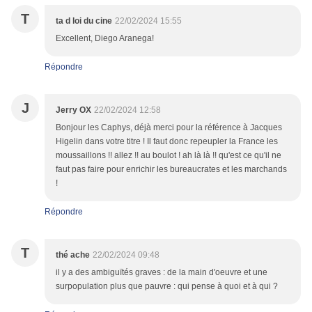
T
ta d loi du cine
22/02/2024 15:55
Excellent, Diego Aranega!
Répondre
J
Jerry OX
22/02/2024 12:58
Bonjour les Caphys, déjà merci pour la référence à Jacques
Higelin dans votre titre ! Il faut donc repeupler la France les
moussaillons !! allez !! au boulot ! ah là là !! qu'est ce qu'il ne
faut pas faire pour enrichir les bureaucrates et les marchands
!
Répondre
T
thé ache
22/02/2024 09:48
il y a des ambiguïtés graves : de la main d'oeuvre et une
surpopulation plus que pauvre : qui pense à quoi et à qui ?