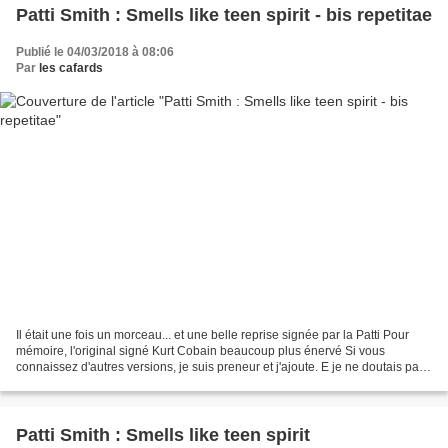
Patti Smith : Smells like teen spirit - bis repetitae
Publié le 04/03/2018 à 08:06
Par
les cafards
Il était une fois un morceau... et une belle reprise signée par la Patti Pour
mémoire, l'original signé Kurt Cobain beaucoup plus énervé Si vous
connaissez d'autres versions, je suis preneur et j'ajoute. E je ne doutais pas
que vous soyiez au rendez-vous...
Patti Smith : Smells like teen spirit