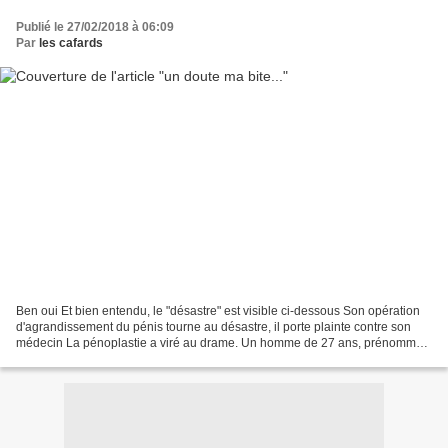
Publié le 27/02/2018 à 06:09
Par
les cafards
Ben oui Et bien entendu, le "désastre" est visible ci-dessous Son opération
d'agrandissement du pénis tourne au désastre, il porte plainte contre son
médecin La pénoplastie a viré au drame. Un homme de 27 ans, prénommé
Sébastien, a décidé de porter plainte...