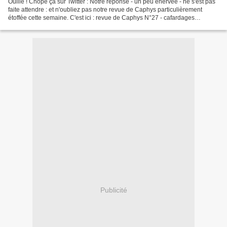
Ouille ! Chopé ça sur Twitter : Notre réponse - un peu énervée - ne s'est pas
faite attendre : et n'oubliez pas notre revue de Caphys particulièrement
étoffée cette semaine. C'est ici : revue de Caphys N°27 - cafardages
Bienvenue dans notre revue de Caphys...
Publicité