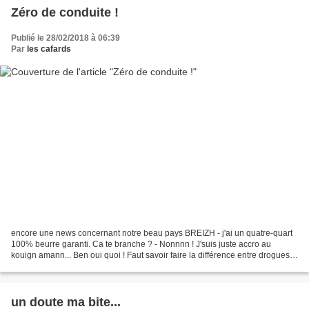
Zéro de conduite !
Publié le 28/02/2018 à 06:39
Par
les cafards
encore une news concernant notre beau pays BREIZH - j'ai un quatre-quart
100% beurre garanti. Ca te branche ? - Nonnnn ! J'suis juste accro au
kouign amann... Ben oui quoi ! Faut savoir faire la différence entre drogues
dures et drogues douces !
un doute ma bite...