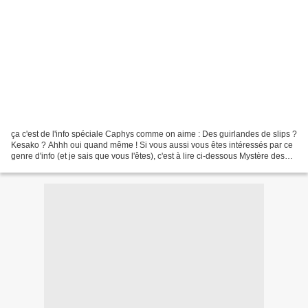
ça c'est de l'info spéciale Caphys comme on aime : Des guirlandes de slips ?
Kesako ? Ahhh oui quand même ! Si vous aussi vous êtes intéressés par ce
genre d'info (et je sais que vous l'êtes), c'est à lire ci-dessous Mystère des
slips de Poligny : le...