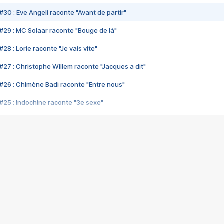
#30 : Eve Angeli raconte "Avant de partir"
#29 : MC Solaar raconte "Bouge de là"
28 : Lorie raconte "Je vais vite"
#27 : Christophe Willem raconte "Jacques a dit"
#26 : Chimène Badi raconte "Entre nous"
#25 : Indochine raconte "3e sexe"
#24 : Zaho raconte "C'est chelou"
#23 : Patrick Bruel raconte "Au café des délices"
#22 : Kyo raconte "Le chemin"
#21 : Nolwenn Leroy raconte "Cassé"
#20 : Patrick Hernandez raconte "Born to be alive"
#19 : Lorie raconte "Près de moi"