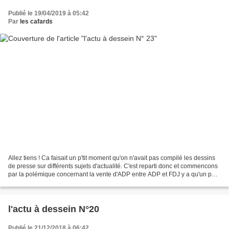
Publié le 19/04/2019 à 05:42
Par
les cafards
Allez tiens ! Ca faisait un p'tit moment qu'on n'avait pas compilé les dessins
de presse sur différents sujets d'actualité. C'est reparti donc et commencons
par la polémique concernant la vente d'ADP entre ADP et FDJ y a qu'un pas.
On récompense les amis...
l'actu à dessein N°20
Publié le 21/12/2018 à 06:42