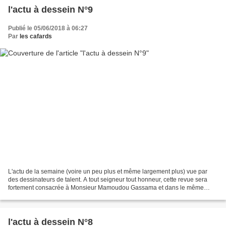
l'actu à dessein N°9
Publié le 05/06/2018 à 06:27
Par
les cafards
L'actu de la semaine (voire un peu plus et même largement plus) vue par
des dessinateurs de talent. A tout seigneur tout honneur, cette revue sera
fortement consacrée à Monsieur Mamoudou Gassama et dans le même
ordre d'idée... Okay Collomb n'est pas là...
l'actu à dessein N°8