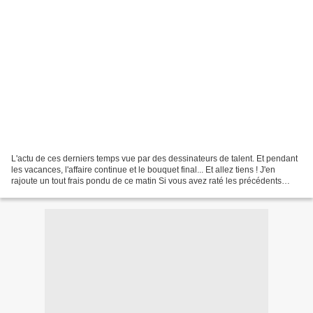
L'actu de ces derniers temps vue par des dessinateurs de talent. Et pendant
les vacances, l'affaire continue et le bouquet final... Et allez tiens ! J'en
rajoute un tout frais pondu de ce matin Si vous avez raté les précédents
épisodes (mais c'est improbable),...