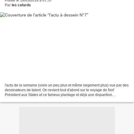
Publié le 18/05/2018 à 07:57
Par
les cafards
l'actu de la semaine (voire un peu plus et même largement plus) vue par des
dessinateurs de talent. On revient tout d'abord sur le voyage de Not'
Président aux States et ce fameux plantage et déjà une disparition
inquiétante Lui n'a pas disparu mais il...