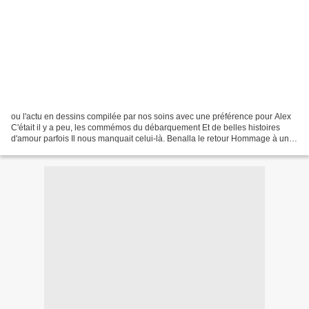
ou l'actu en dessins compilée par nos soins avec une préférence pour Alex
C'était il y a peu, les commémos du débarquement Et de belles histoires
d'amour parfois Il nous manquait celui-là. Benalla le retour Hommage à un
grand Monsieur. On veut parler...