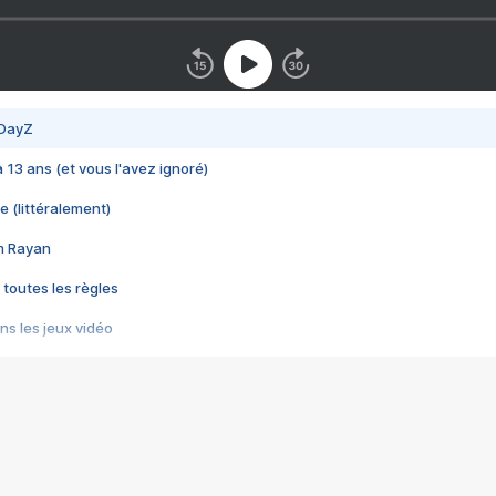
 DayZ
 a 13 ans (et vous l'avez ignoré)
e (littéralement)
im Rayan
 toutes les règles
s les jeux vidéo
us choquant de Rockstar ? - Le scandale BULLY
e plus moche de Steam
du RÊVE tourne au CAUCHEMAR
pendant 8 heures