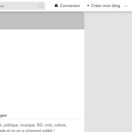
Connexion
+
Créer mon blog
ages
té, politique, musique, BD, ciné, culture,
de et on en a sûrement oublié !