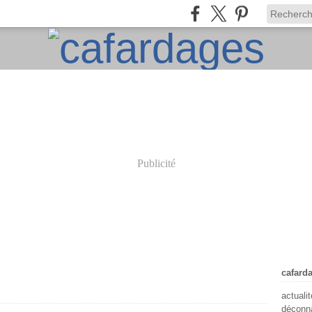
Publicité
cafard
actuali
déconna