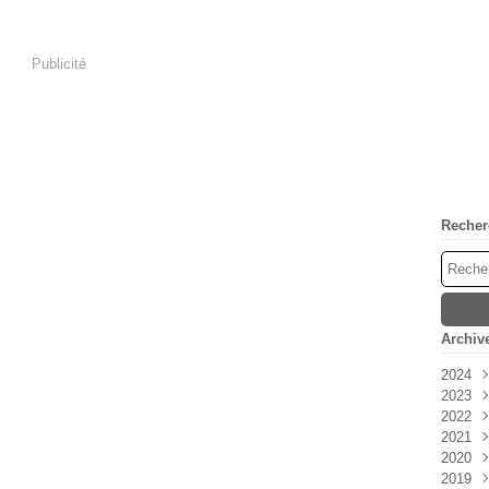
Publicité
Recher
Archiv
2024
2023
Avri
2022
Mar
Déc
2021
Févr
Nov
Déc
2020
Janv
Oct
Nov
Déc
2019
Sep
Oct
Nov
Déc