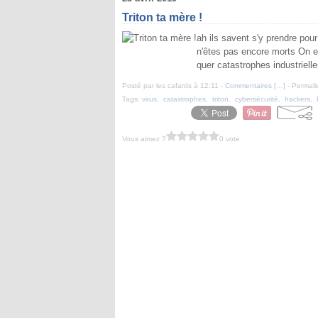
Triton ta mère !
ah ils savent s'y prendre pour
n'êtes pas encore morts On en
quer catastrophes industriell
Posté par les cafards à 12:11 -
Commentaires [
…
]
- Permali
Tags:
virus
,
catastrophes
,
triton
,
cybersécurité
,
hackers
,
Vous aimez ?
0 vote