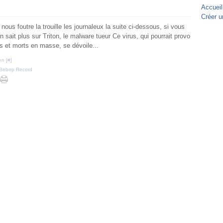
Accueil
Créer u
 nous foutre la trouille les journaleux la suite ci-dessous, si vous
 sait plus sur Triton, le malware tueur Ce virus, qui pourrait provo
es et morts en masse, se dévoile...
en [
#
]
Bebop Record