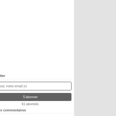
tter
61 abonnés
rs commentaires