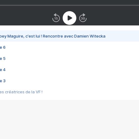
bey Maguire, c'est lui ! Rencontre avec Damien Witecka
e 6
e 5
e 4
e 3
s créatrices de la VF !
e 2
e 1
e Mektoub My Love arrive enfin ! Rencontre avec Shaïn Boumedine et Sal
i : après Toni en famille