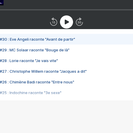
#30 : Eve Angeli raconte "Avant de partir"
#29 : MC Solaar raconte "Bouge de là"
28 : Lorie raconte "Je vais vite"
#27 : Christophe Willem raconte "Jacques a dit"
#26 : Chimène Badi raconte "Entre nous"
#25 : Indochine raconte "3e sexe"
#24 : Zaho raconte "C'est chelou"
#23 : Patrick Bruel raconte "Au café des délices"
#22 : Kyo raconte "Le chemin"