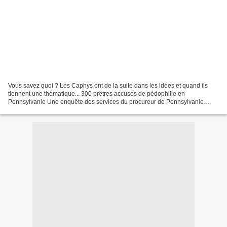
Vous savez quoi ? Les Caphys ont de la suite dans les idées et quand ils
tiennent une thématique... 300 prêtres accusés de pédophilie en
Pennsylvanie Une enquête des services du procureur de Pennsylvanie
publiée mardi a mis au jour des abus sexuels perpétrés...