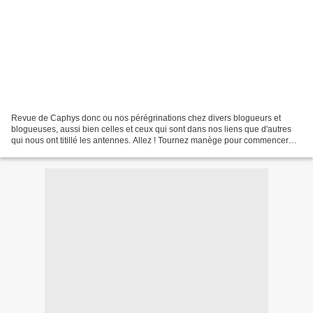
Revue de Caphys donc ou nos pérégrinations chez divers blogueurs et
blogueuses, aussi bien celles et ceux qui sont dans nos liens que d'autres
qui nous ont titillé les antennes. Allez ! Tournez manège pour commencer
avec Maryline Le manège de la vie -...