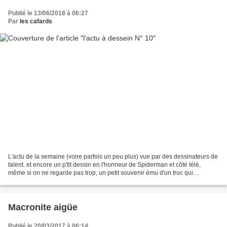
Publié le 13/06/2018 à 06:27
Par
les cafards
L'actu de la semaine (voire parfois un peu plus) vue par des dessinateurs de
talent. et encore un p'tit dessin en l'honneur de Spiderman et côté télé,
même si on ne regarde pas trop, un petit souvenir ému d'un truc qui
s'appelait Canal+ Et côté téloche,...
Macronite aigüe
Publié le 20/03/2017 à 06:14