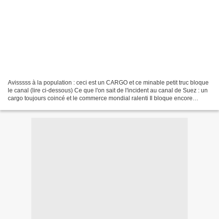
Avisssss à la population : ceci est un CARGO et ce minable petit truc bloque
le canal (lire ci-dessous) Ce que l'on sait de l'incident au canal de Suez : un
cargo toujours coincé et le commerce mondial ralenti Il bloque encore
l'accès à l'une des routes...