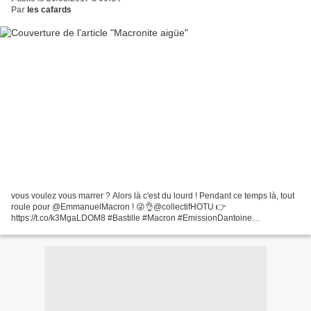
Par
les cafards
vous voulez vous marrer ? Alors là c'est du lourd ! Pendant ce temps là, tout
roule pour @EmmanuelMacron ! 😜👌@collectifHOTU 👉
https://t.co/k3MgaLDOM8 #Bastille #Macron #EmissionDantoine
pic.twitter.com/62JYtSUENL — L'Émission d'Antoine (@emissionantoine)...