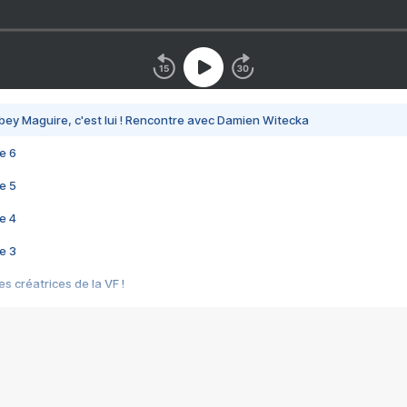
bey Maguire, c'est lui ! Rencontre avec Damien Witecka
e 6
e 5
e 4
e 3
s créatrices de la VF !
e 2
e 1
e Mektoub My Love arrive enfin ! Rencontre avec Shaïn Boumedine et Sal