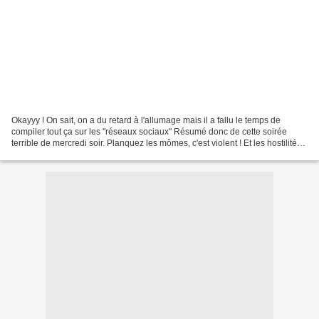
Okayyy ! On sait, on a du retard à l'allumage mais il a fallu le temps de
compiler tout ça sur les "réseaux sociaux" Résumé donc de cette soirée
terrible de mercredi soir. Planquez les mômes, c'est violent ! Et les hostilités
n'ont pas tardé - Il est...