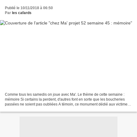
Publié le 10/11/2018 à 06:50
Par
les cafards
Comme tous les samedis on joue avec Ma'. Le thème de cette semaine :
mémoire Si certains la perdent, d'autres font en sorte que les boucheries
passées ne soient pas oubliées A témoin, ce monument dédié aux victimes
d'outre atlantique près de Chateau-Thierry...