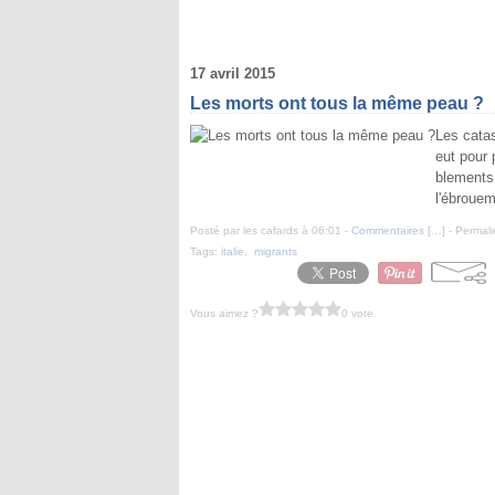
17 avril 2015
Les morts ont tous la même peau ?
Les catas
eut pour 
blements
l'ébrouem
Posté par les cafards à 06:01 -
Commentaires [
…
]
- Permali
Tags:
italie
,
migrants
Vous aimez ?
0 vote