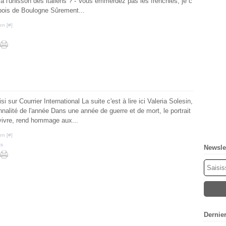
 à l'unisson des italiens ? - Vous emmerdez pas les frenchies, je c
 bois de Boulogne Sûrement...
en [
#
]
si sur Courrier International La suite c'est à lire ici Valeria Solesin,
nalité de l'année Dans une année de guerre et de mort, le portrait
 vivre, rend hommage aux...
en [
#
]
ts
Newsle
Dernie