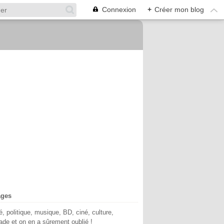
Connexion
+
Créer mon blog
ages
té, politique, musique, BD, ciné, culture,
de et on en a sûrement oublié !