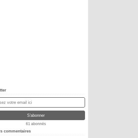
tter
61 abonnés
rs commentaires