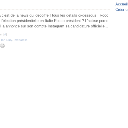
Accueil
Créer u
c'est de la news qui décoiffe ! tous les détails ci-dessous : Rocc
à l'élection présidentielle en Italie Rocco président ? L'acteur porno
di a annoncé sur son compte Instagram sa candidature officielle...
en [
#
]
,
Ian Dury
,
mattarella