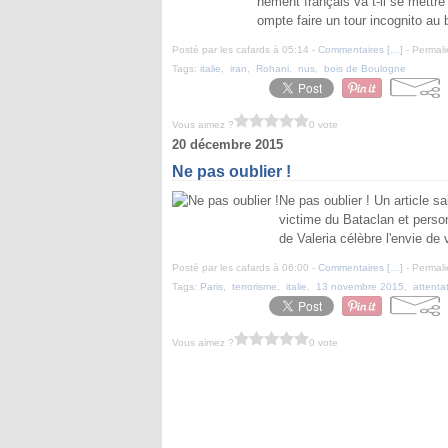
nement français va t-il se mettre
ompte faire un tour incognito au
Posté par les cafards à 05:14 -
Commentaires [
…
]
- Permali
Tags:
italie
,
iran
,
Rohani
,
nus
,
bois de Boulogne
Vous aimez ?
0 vote
20 décembre 2015
Ne pas oublier !
Ne pas oublier ! Un article sai
victime du Bataclan et person
de Valeria célèbre l'envie de
Posté par les cafards à 06:00 -
Commentaires [
…
]
- Permali
Tags:
Paris
,
terrorisme
,
italie
,
13 novembre 2015
,
attenta
Vous aimez ?
0 vote