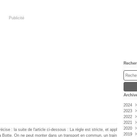
Publicité
Recher
Archiv
2024
2023
Avri
2022
Mar
Déc
2021
Févr
Nov
Déc
2020
Janv
Oct
Nov
Déc
ise : la suite de l'article ci-dessous : La règle est stricte, et appl
2019
Sep
Oct
Nov
Déc
la Botte. On ne peut monter dans un transport en commun, un train