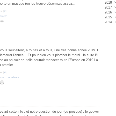
2018
Aoû
Sep
Oct
Nov
Déc
porte un masque (on les trouve désormais assez...
2017
Juil
Aoû
Sep
Oct
Nov
Déc
en [
#
]
2016
Juin
Juil
Aoû
Sep
Oct
Nov
Déc
estern
2015
Mai
Juin
Juil
Aoû
Sep
Oct
Nov
Déc
2014
Avri
Mai
Juin
Juil
Aoû
Sep
Oct
Nov
Déc
Mar
Avri
Mai
Juin
Juil
Aoû
Sep
Oct
Nov
Déc
Févr
Mar
Avri
Mai
Juin
Juil
Aoû
Sep
Oct
Janv
Févr
Mar
Avri
Mai
Juin
Juil
Aoû
Sep
Janv
Févr
Mar
Avri
Mai
Juin
Juil
Aoû
Janv
Févr
Mar
Avri
Mai
Juin
Juil
vous souhaitent, à toutes et à tous, une très bonne année 2019. E
Janv
Févr
Mar
Avri
Mai
Juin
démarrer l'année... Et pour bien vous plomber le moral...la suite BL
Janv
Févr
Mar
Avri
Mai
ne au pouvoir en Italie pourrait menacer toute l'Europe en 2019 La
Janv
Févr
Mar
Avri
 premier...
Janv
Févr
Mar
Janv
Févr
en [
#
]
Janv
isme
,
populistes
ant cette info : et notre question du jour (ou presque) : le gouver