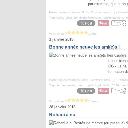
par exemple, que si on 
Posté par les cafards à 08:52 -
Commentaires [
…
]
- Permali
Tags:
italie
,
covid 19
,
Ennio Morricone
,
déconfinement
,
w
Vous aimez ?
1 vote
1 janvier 2019
Bonne année neuve les ami(e)s !
les Caphys 
t pour bien 
OG - La hai
formation du
Posté par les cafards à 05:55 -
Commentaires [
…
]
- Permali
Tags:
bonne année
,
voeux
,
pink floyd
,
italie
,
2019
,
fasc
Vous aimez ?
2 votes
28 janvier 2016
Rohani à nu
Restés de marbre (ou presque) dev