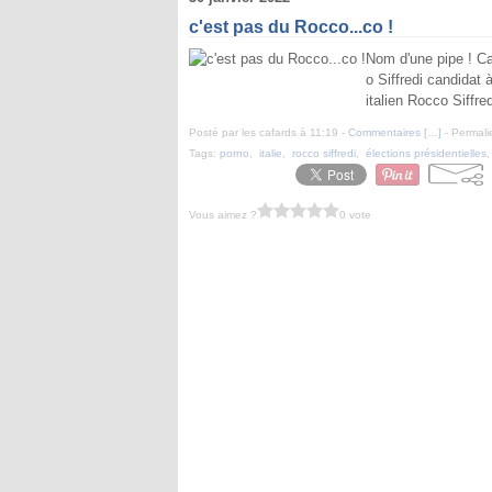
c'est pas du Rocco...co !
Nom d'une pipe ! Ca 
o Siffredi candidat 
italien Rocco Siffre
Posté par les cafards à 11:19 -
Commentaires [
…
]
- Permali
Tags:
porno
,
italie
,
rocco siffredi
,
élections présidentielles
Vous aimez ?
0 vote