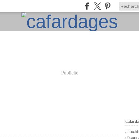
Publicité
cafard
actuali
déconna