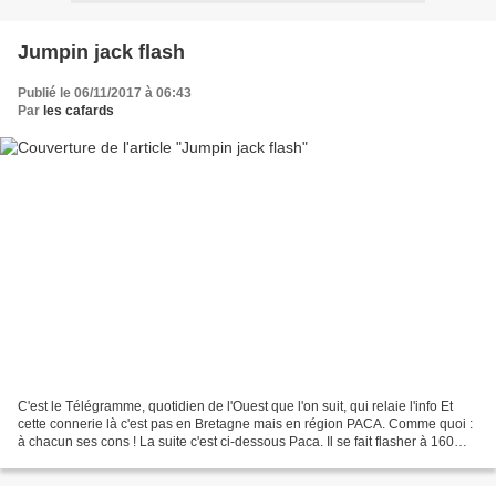
Jumpin jack flash
Publié le 06/11/2017 à 06:43
Par
les cafards
C'est le Télégramme, quotidien de l'Ouest que l'on suit, qui relaie l'info Et
cette connerie là c'est pas en Bretagne mais en région PACA. Comme quoi :
à chacun ses cons ! La suite c'est ci-dessous Paca. Il se fait flasher à 160
km/h, tire sur le radar...