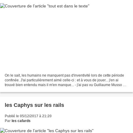
On le sait, les humains ne manquent pas d'inventivité lors de cette période
confinée. J'ai particulièrement aimé celle-ci : et à vous de jouer... j'en ai
trouvé bien entendu mais il m'en manque... - j'ai pas vu Guillaume Musso ou
Marc Levy m'sieur......
les Caphys sur les rails
Publié le 05/12/2017 à 21:20
Par
les cafards