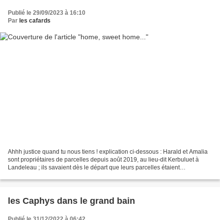
Publié le 29/09/2023 à 16:10
Par
les cafards
Ahhh justice quand tu nous tiens ! explication ci-dessous : Harald et Amalia
sont propriétaires de parcelles depuis août 2019, au lieu-dit Kerbuluet à
Landeleau ; ils savaient dès le départ que leurs parcelles étaient
inconstructibles. Mais, se laissant...
les Caphys dans le grand bain
Publié le 31/12/2022 à 06:42