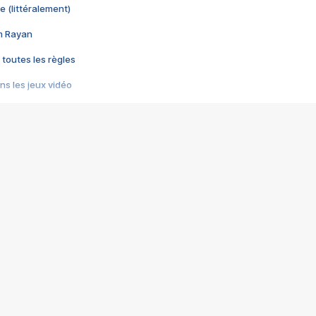
e (littéralement)
im Rayan
 toutes les règles
s les jeux vidéo
us choquant de Rockstar ? - Le scandale BULLY
e plus moche de Steam
du RÊVE tourne au CAUCHEMAR
pendant 8 heures
it… à tort
umiliés par un jeu vidéo
ire - Final Fantasy 8
ti un empire - Age of Empires
story DOFUS