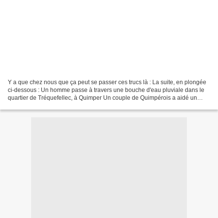
Y a que chez nous que ça peut se passer ces trucs là : La suite, en plongée
ci-dessous : Un homme passe à travers une bouche d'eau pluviale dans le
quartier de Tréquefellec, à Quimper Un couple de Quimpérois a aidé un
septuagénaire à sortir d'une bouche...