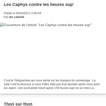
Les Caphys contre les heures sup'
Publié le 09/10/2017 à 06:04
Par
les cafards
C'est le Télégramme qui nous alerte sur les dangers du surmenage : La
suite c'est là-dessous si vous n'êtes déjà pas trop épuisés après nous avoir
lus Japon. Une journaliste meurt après 159 heures sup' en un mois La
chaîne de télévision publique japonaise...
Thon sur thon