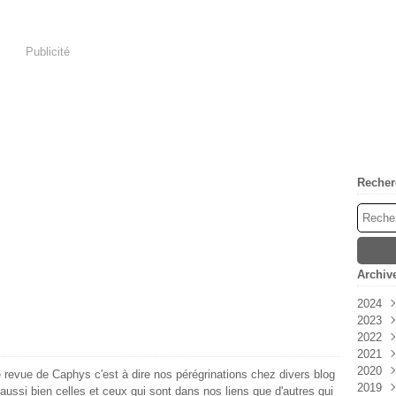
Publicité
Recher
Archiv
2024
2023
Avri
2022
Mar
Déc
2021
Févr
Nov
Déc
2020
Janv
Oct
Nov
Déc
revue de Caphys c'est à dire nos pérégrinations chez divers blog
2019
Sep
Oct
Nov
Déc
aussi bien celles et ceux qui sont dans nos liens que d'autres qui