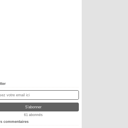
tter
61 abonnés
rs commentaires