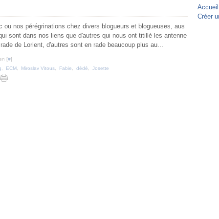
Accueil
Créer u
ou nos pérégrinations chez divers blogueurs et blogueuses, aus
qui sont dans nos liens que d'autres qui nous ont titillé les antenne
ade de Lorient, d'autres sont en rade beaucoup plus au...
en [
#
]
g
,
ECM
,
Miroslav Vitous
,
Fabie
,
dédé
,
Josette