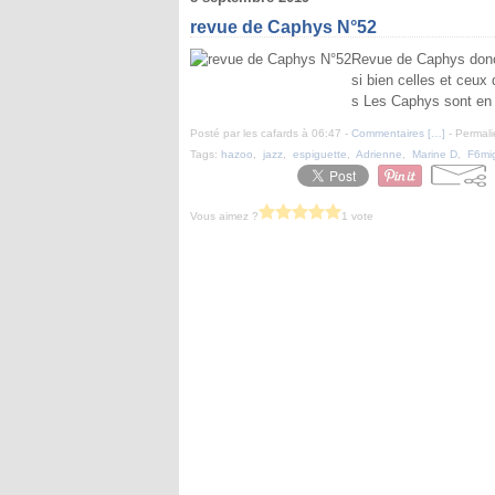
revue de Caphys N°52
Revue de Caphys donc 
si bien celles et ceux 
s Les Caphys sont en r
Posté par les cafards à 06:47 -
Commentaires [
…
]
- Permali
Tags:
hazoo
,
jazz
,
espiguette
,
Adrienne
,
Marine D
,
F6mi
Vous aimez ?
1 vote