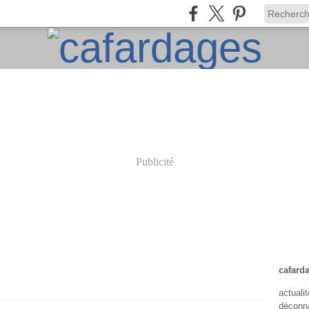
Publicité
cafard
actuali
déconna