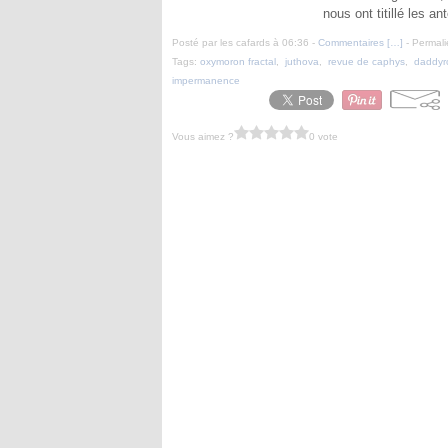
nous ont titillé les a
Posté par les cafards à 06:36 -
Commentaires [
…
]
- Permali
Tags:
oxymoron fractal
,
juthova
,
revue de caphys
,
daddyr
impermanence
Vous aimez ?
0 vote