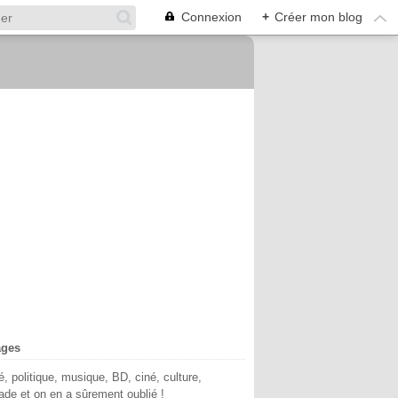
Connexion
+
Créer mon blog
ages
té, politique, musique, BD, ciné, culture,
de et on en a sûrement oublié !