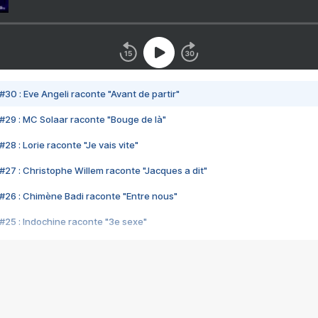
#30 : Eve Angeli raconte "Avant de partir"
#29 : MC Solaar raconte "Bouge de là"
28 : Lorie raconte "Je vais vite"
#27 : Christophe Willem raconte "Jacques a dit"
#26 : Chimène Badi raconte "Entre nous"
#25 : Indochine raconte "3e sexe"
#24 : Zaho raconte "C'est chelou"
#23 : Patrick Bruel raconte "Au café des délices"
#22 : Kyo raconte "Le chemin"