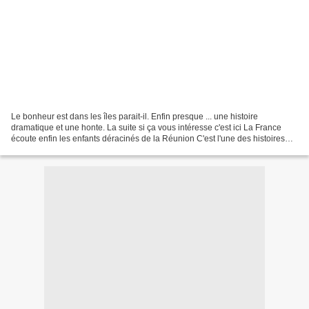
Le bonheur est dans les îles parait-il. Enfin presque ... une histoire
dramatique et une honte. La suite si ça vous intéresse c'est ici La France
écoute enfin les enfants déracinés de la Réunion C'est l'une des histoires
méconnues du passé de la France....