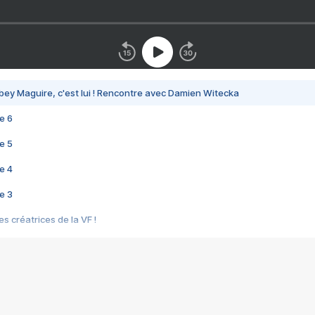
bey Maguire, c'est lui ! Rencontre avec Damien Witecka
e 6
e 5
e 4
e 3
s créatrices de la VF !
e 2
e 1
e Mektoub My Love arrive enfin ! Rencontre avec Shaïn Boumedine et Sal