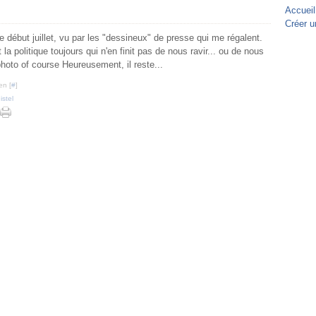
Accueil
Créer u
début juillet, vu par les "dessineux" de presse qui me régalent.
 la politique toujours qui n'en finit pas de nous ravir... ou de nous
photo of course Heureusement, il reste...
en [
#
]
istel