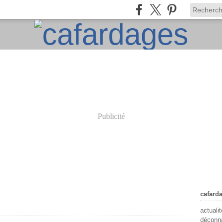
Publicité
cafard
actuali
déconna