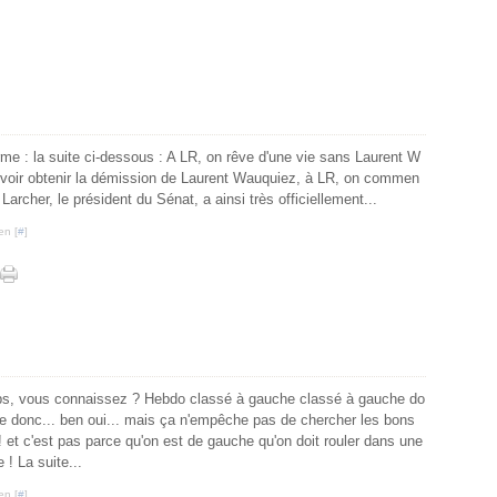
firme : la suite ci-dessous : A LR, on rêve d'une vie sans Laurent W
uvoir obtenir la démission de Laurent Wauquiez, à LR, on commen
Larcher, le président du Sénat, a ainsi très officiellement...
en [
#
]
s, vous connaissez ? Hebdo classé à gauche classé à gauche do
he donc... ben oui... mais ça n'empêche pas de chercher les bons
 et c'est pas parce qu'on est de gauche qu'on doit rouler dans une
 ! La suite...
en [
#
]