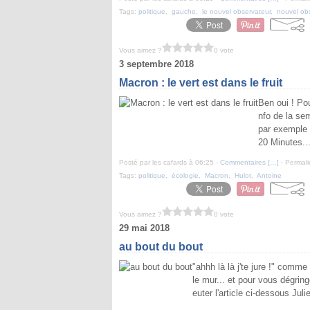
Tags:
politique
,
gauche
,
le nouvel observateur
,
nouvel ob
Vous aimez ?
0 vote
3 septembre 2018
Macron : le vert est dans le fruit
Ben oui ! Pou
nfo de la sem
par exemple 
20 Minutes..
Posté par les cafards à 06:25 -
Commentaires [
…
]
- Permali
Tags:
politique
,
écologie
,
Macron
,
Hulot
,
Antoine
Vous aimez ?
0 vote
29 mai 2018
au bout du bout
"ahhh là là j'te jure !" comme
le mur... et pour vous dégring
euter l'article ci-dessous Jul