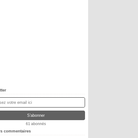
tter
61 abonnés
rs commentaires