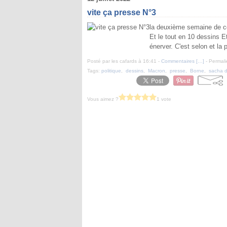
vite ça presse N°3
la deuxième semaine de ce 
Et le tout en 10 dessins Et
énerver. C'est selon et la 
Posté par les cafards à 16:41 -
Commentaires [
…
]
- Permali
Tags:
politique
,
dessins
,
Macron
,
presse
,
Borne
,
sacha d
Vous aimez ?
1 vote