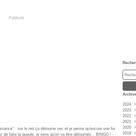
Publicité
Recher
Archiv
2024
2023
Avri
2022
Mar
Déc
2021
Févr
Nov
Déc
2020
Janv
Oct
Nov
Déc
ance" : sur le net ça détourne sec et je pense qu'encore une foi
2019
Sep
Oct
Nov
Déc
êtez de faire la gueule, je sens qu'on va être détournés... BINGO ! -