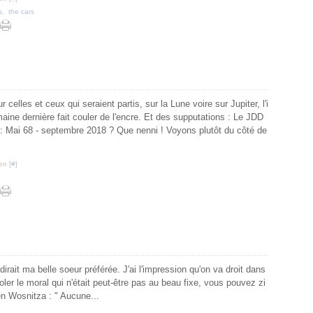
s
,
the cars
r celles et ceux qui seraient partis, sur la Lune voire sur Jupiter, l'i
aine dernière fait couler de l'encre. Et des supputations : Le JDD
: Mai 68 - septembre 2018 ? Que nenni ! Voyons plutôt du côté de
.
en [
#
]
 dirait ma belle soeur préférée. J'ai l'impression qu'on va droit dans
oler le moral qui n'était peut-être pas au beau fixe, vous pouvez zi
ien Wosnitza : " Aucune...