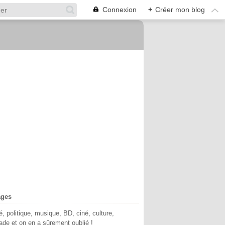
Connexion
+
Créer mon blog
ages
té, politique, musique, BD, ciné, culture,
de et on en a sûrement oublié !