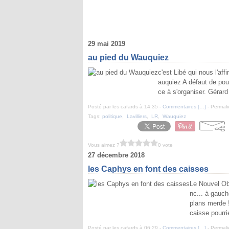
29 mai 2019
au pied du Wauquiez
c'est Libé qui nous l'af
auquiez A défaut de po
ce à s'organiser. Gérard 
Posté par les cafards à 14:35 -
Commentaires [
…
]
- Permali
Tags:
politique
,
Lavilliers
,
LR
,
Wauquiez
Vous aimez ?
0 vote
27 décembre 2018
les Caphys en font des caisses
Le Nouvel Ob
nc... à gauc
plans merde !
caisse pourrie
Posté par les cafards à 06:29 -
Commentaires [
…
]
- Permali