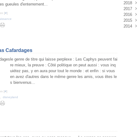
2018
Aoû
Sep
Oct
Nov
Déc
es gueules d'enterrement...
2017
Juil
Aoû
Sep
Oct
Nov
Déc
en [
#
]
2016
Juin
Juil
Aoû
Sep
Oct
Nov
Déc
aissance
2015
Mai
Juin
Juil
Aoû
Sep
Oct
Nov
Déc
2014
Avri
Mai
Juin
Juil
Aoû
Sep
Oct
Nov
Déc
Mar
Avri
Mai
Juin
Juil
Aoû
Sep
Oct
Nov
Déc
Févr
Mar
Avri
Mai
Juin
Juil
Aoû
Sep
Oct
Janv
Févr
Mar
Avri
Mai
Juin
Juil
Aoû
Sep
Janv
Févr
Mar
Avri
Mai
Juin
Juil
Aoû
pas Cafardages
Janv
Févr
Mar
Avri
Mai
Juin
Juil
le genre de titre qui laisse perplexe : Les Caphys peuvent fai
Janv
Févr
Mar
Avri
Mai
Juin
re mieux, la preuve : Côté politique on peut aussi : vous inq
Janv
Févr
Mar
Avri
Mai
uiétez pas, y en aura pour tout le monde : et enfin : si vous
Janv
Févr
Mar
Avri
en avez d'autres dans le même genre les amis, vous êtes le
Janv
Févr
Mar
s bienvenus...
Janv
Févr
Janv
en [
#
]
,
disneyland