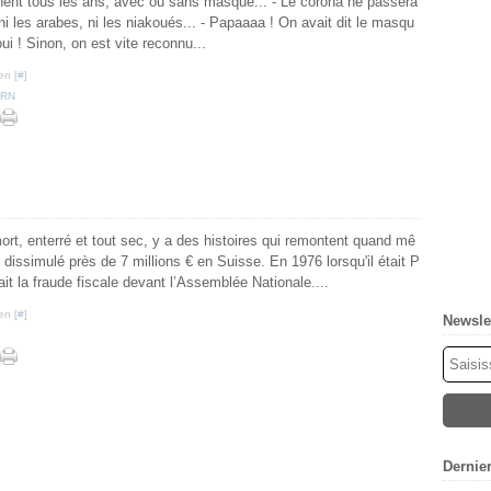
ennent tous les ans, avec ou sans masque... - Le corona ne passera
 ni les arabes, ni les niakoués... - Papaaaa ! On avait dit le masqu
ui ! Sinon, on est vite reconnu...
en [
#
]
RN
ort, enterré et tout sec, y a des histoires qui remontent quand mê
issimulé près de 7 millions € en Suisse. En 1976 lorsqu'il était P
ait la fraude fiscale devant l’Assemblée Nationale....
en [
#
]
Newsle
Dernie