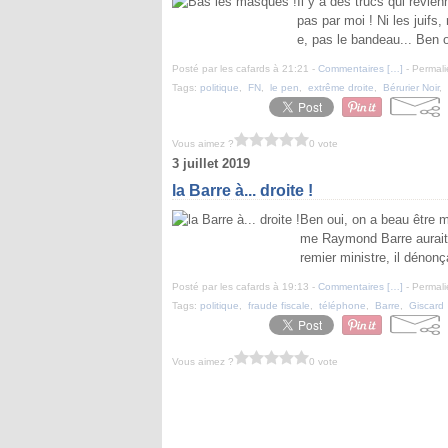
Il y a des trucs qui revi
pas par moi ! Ni les juifs,
e, pas le bandeau... Ben o
Posté par les cafards à 21:21 -
Commentaires [
…
]
- Permali
Tags:
politique
,
FN
,
le pen
,
extrême droite
,
Bérurier Noir
,
Vous aimez ?
0 vote
3 juillet 2019
la Barre à... droite !
Ben oui, on a beau être m
me Raymond Barre aurait d
remier ministre, il dénonç
Posté par les cafards à 19:13 -
Commentaires [
…
]
- Permali
Tags:
politique
,
fraude fiscale
,
téléphone
,
Barre
,
Giscard
Vous aimez ?
0 vote