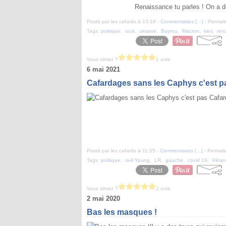
Renaissance tu parles ! On a d
Posté par les cafards à 13:18 -
Commentaires [
…
]
- Permali
Tags:
politique
,
rock
,
ukraine
,
Bayrou
,
Macron
,
kiev
,
ren
Vous aimez ?
1 vote
6 mai 2021
Cafardages sans les Caphys c'est 
Posté par les cafards à 11:55 -
Commentaires [
…
]
- Permali
Tags:
politique
,
neil Young
,
LR
,
gauche
,
covid 19
,
Véran
Vous aimez ?
1 vote
2 mai 2020
Bas les masques !