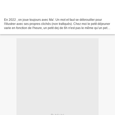
En 2022 , on joue toujours avec Ma'. Un mot et faut se débrouiller pour
l'illustrer avec ses propres clichés (non trafiqués). Chez moi le petit déjeuner
varie en fonction de l'heure, un petit dej de 6h n'est pas le même qu’un petit
dej de 10 h. La photo...