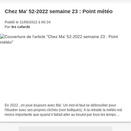
Chez Ma' 52-2022 semaine 23 : Point météo
Publié le 11/06/2022 à 06:34
Par
les cafards
En 2022 , on joue toujours avec Ma'. Un mot et faut se débrouiller pour
l'illustrer avec ses propres clichés (non trafiqués). A la retraite la météo est
moins importante que quand il fallait aller au boulot par tous les temps.
Maintenant s'il fait beau...