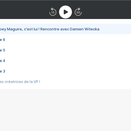
bey Maguire, c'est lui ! Rencontre avec Damien Witecka
e 6
e 5
e 4
e 3
s créatrices de la VF !
e 2
e 1
e Mektoub My Love arrive enfin ! Rencontre avec Shaïn Boumedine et Sal
i : après Toni en famille