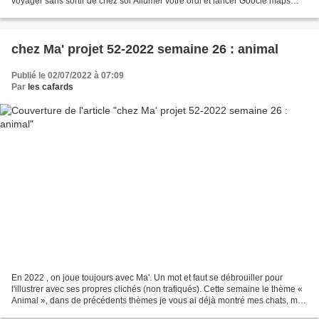
voyager sans sortir de chez soi Allumer votre ordi et lancer Goocle maps
Agrandissez pour avoir tout le...
chez Ma' projet 52-2022 semaine 26 : animal
Publié le 02/07/2022 à 07:09
Par
les cafards
En 2022 , on joue toujours avec Ma'. Un mot et faut se débrouiller pour
l'illustrer avec ses propres clichés (non trafiqués). Cette semaine le thème «
Animal », dans de précédents thèmes je vous ai déjà montré mes chats, mes
tortues et autres animaux...