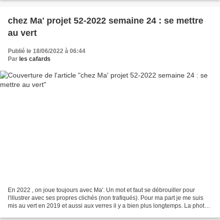
chez Ma' projet 52-2022 semaine 24 : se mettre
au vert
Publié le 18/06/2022 à 06:44
Par
les cafards
En 2022 , on joue toujours avec Ma'. Un mot et faut se débrouiller pour
l'illustrer avec ses propres clichés (non trafiqués). Pour ma part je me suis
mis au vert en 2019 et aussi aux verres il y a bien plus longtemps. La photo.
:Papa et maman grenouilles...