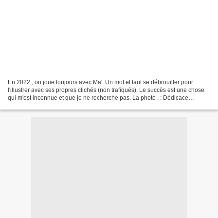
En 2022 , on joue toujours avec Ma'. Un mot et faut se débrouiller pour
l'illustrer avec ses propres clichés (non trafiqués). Le succès est une chose
qui m'est inconnue et que je ne recherche pas. La photo . : Dédicace
d'auteurs à succès. Ou pas ! La...