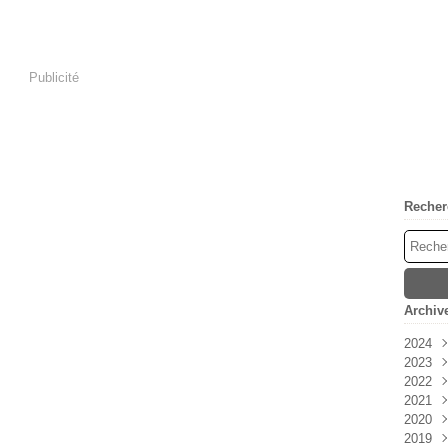
Publicité
Recher
Archiv
2024
2023
Avri
2022
Mar
Déc
2021
Févr
Nov
Déc
2020
Janv
Oct
Nov
Déc
2019
Sep
Oct
Nov
Déc