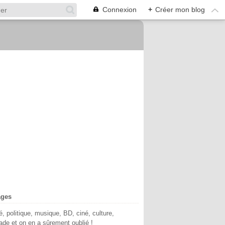
Connexion
+
Créer mon blog
ages
té, politique, musique, BD, ciné, culture,
de et on en a sûrement oublié !