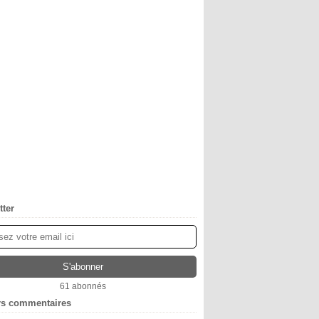
tter
61 abonnés
rs commentaires