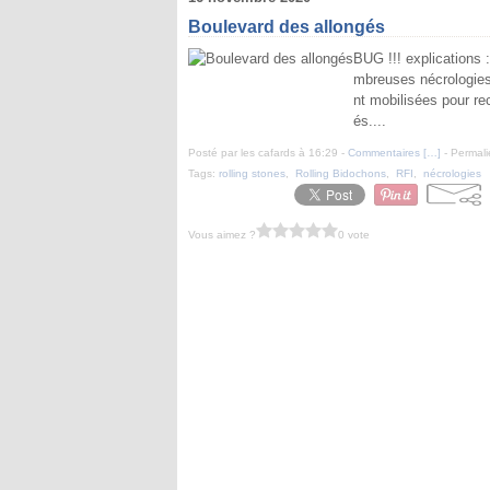
Boulevard des allongés
BUG !!! explications 
mbreuses nécrologies
nt mobilisées pour rec
és....
Posté par les cafards à 16:29 -
Commentaires [
…
]
- Permali
Tags:
rolling stones
,
Rolling Bidochons
,
RFI
,
nécrologies
Vous aimez ?
0 vote