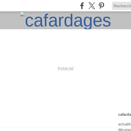
Publicité
cafard
actuali
déconna