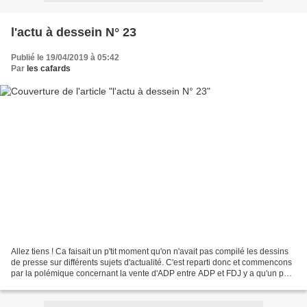
l'actu à dessein N° 23
Publié le 19/04/2019 à 05:42
Par
les cafards
Allez tiens ! Ca faisait un p'tit moment qu'on n'avait pas compilé les dessins
de presse sur différents sujets d'actualité. C'est reparti donc et commencons
par la polémique concernant la vente d'ADP entre ADP et FDJ y a qu'un pas.
On récompense les amis...