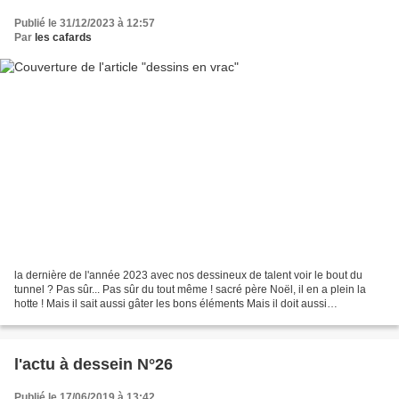
Publié le 31/12/2023 à 12:57
Par
les cafards
la dernière de l'année 2023 avec nos dessineux de talent voir le bout du
tunnel ? Pas sûr... Pas sûr du tout même ! sacré père Noël, il en a plein la
hotte ! Mais il sait aussi gâter les bons éléments Mais il doit aussi
casquer...comme tout le monde Tous...
l'actu à dessein N°26
Publié le 17/06/2019 à 13:42