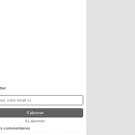
tter
61 abonnés
rs commentaires