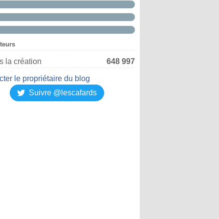
iteurs
 la création
648 997
ter le propriétaire du blog
Suivre @lescafards