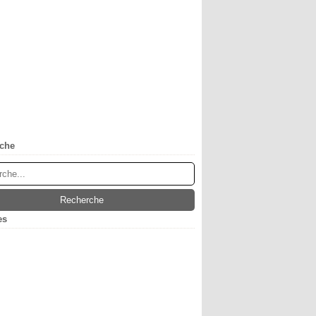
che
es
l
(2)
s
embre
(4)
(6)
ier
embre
embre
(4)
(5)
(12)
ier
obre
embre
embre
(3)
(6)
(10)
(16)
tembre
obre
embre
embre
(10)
(20)
(12)
(7)