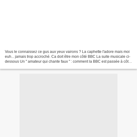
Vous le connaissez ce gus aux yeux vairons ? La caphette l'adore mais moi
euh... jamais trop accroché. Ca doit être mon côté BBC La suite musicale ci-
dessous Un " amateur qui chante faux " : comment la BBC est passée à côté
de David Bowie En 1965, David...