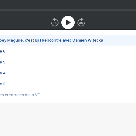
bey Maguire, c'est lui ! Rencontre avec Damien Witecka
e 6
e 5
e 4
e 3
s créatrices de la VF !
e 2
e 1
e Mektoub My Love arrive enfin ! Rencontre avec Shaïn Boumedine et Sal