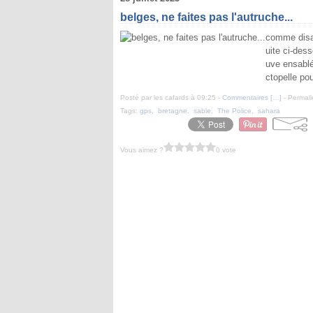
belges, ne faites pas l'autruche...
comme disait
uite ci-dess
uve ensablé
ctopelle pou
Posté par les cafards à 09:25 -
Commentaires [
…
]
- Permali
Tags:
gps
,
bretagne
,
sable
,
The Police
,
sahara
Vous aimez ?
0 vote