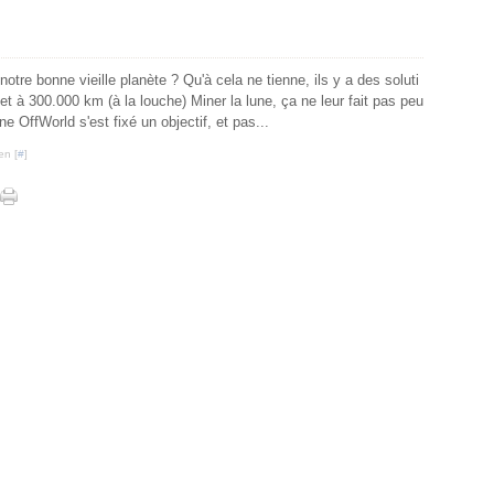
otre bonne vieille planète ? Qu'à cela ne tienne, ils y a des soluti
et à 300.000 km (à la louche) Miner la lune, ça ne leur fait pas peu
nne OffWorld s'est fixé un objectif, et pas...
en [
#
]