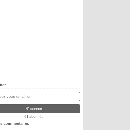
tter
61 abonnés
rs commentaires