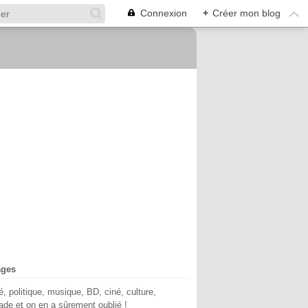
Connexion
+
Créer mon blog
ages
té, politique, musique, BD, ciné, culture,
de et on en a sûrement oublié !