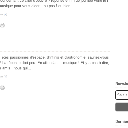
concernant ce chef d'oeuvre ? réponse en fin de journée voire le l
musique pour vous aider... ou pas ! ou bien...
en [
#
]
tes passionnés d'espace, d'infinis et d'astronomie, sauriez-vous
 ? La réponse d'ici peu. En attendant... musique ! Et y a pas à dire,
 amis : nous qui...
en [
#
]
Newsle
Dernie