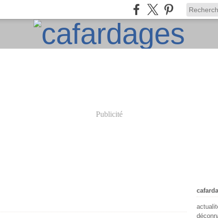
Publicité
cafard
actuali
déconna