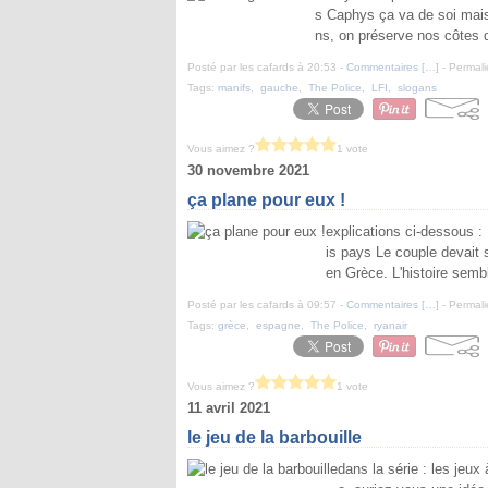
s Caphys ça va de soi mais i
ns, on préserve nos côtes
Posté par les cafards à 20:53 -
Commentaires [
…
]
- Permali
Tags:
manifs
,
gauche
,
The Police
,
LFI
,
slogans
Vous aimez ?
1 vote
30 novembre 2021
ça plane pour eux !
explications ci-dessous :
is pays Le couple devait 
en Grèce. L'histoire sembl
Posté par les cafards à 09:57 -
Commentaires [
…
]
- Permali
Tags:
grèce
,
espagne
,
The Police
,
ryanair
Vous aimez ?
1 vote
11 avril 2021
le jeu de la barbouille
dans la série : les jeux