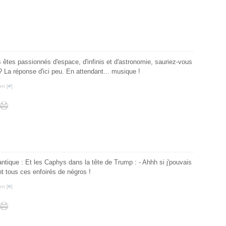
tes passionnés d'espace, d'infinis et d'astronomie, sauriez-vous
 ? La réponse d'ici peu. En attendant... musique !
en [
#
]
antique : Et les Caphys dans la tête de Trump : - Ahhh si j'pouvais
nt tous ces enfoirés de négros !
en [
#
]