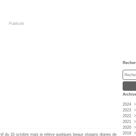
Publicité
Recher
Archiv
2024
2023
Avri
2022
Mar
Déc
2021
Févr
Nov
Déc
2020
Janv
Oct
Nov
Déc
2019
Sep
Oct
Nov
Déc
anif du 16 octobre mais je relève quelques beaux slogans dignes de