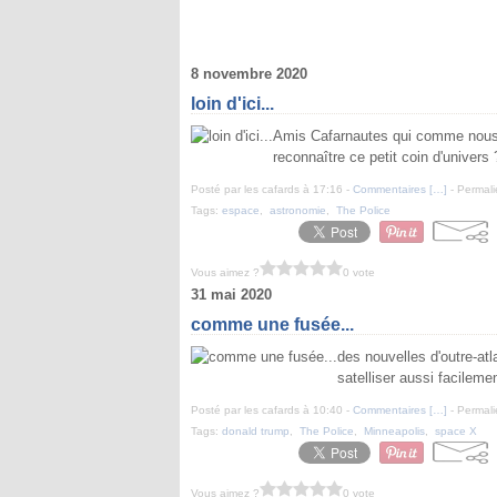
8 novembre 2020
loin d'ici...
Amis Cafarnautes qui comme nous ê
reconnaître ce petit coin d'univers
Posté par les cafards à 17:16 -
Commentaires [
…
]
- Permali
Tags:
espace
,
astronomie
,
The Police
Vous aimez ?
0 vote
31 mai 2020
comme une fusée...
des nouvelles d'outre-atl
satelliser aussi facileme
Posté par les cafards à 10:40 -
Commentaires [
…
]
- Permali
Tags:
donald trump
,
The Police
,
Minneapolis
,
space X
Vous aimez ?
0 vote