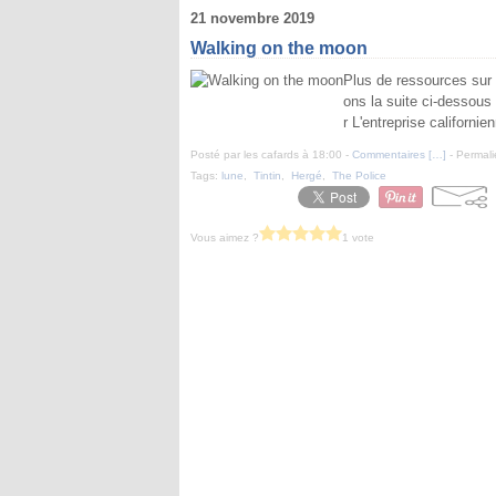
21 novembre 2019
Walking on the moon
Plus de ressources sur n
ons la suite ci-dessous 
r L'entreprise californie
Posté par les cafards à 18:00 -
Commentaires [
…
]
- Permali
Tags:
lune
,
Tintin
,
Hergé
,
The Police
Vous aimez ?
1 vote