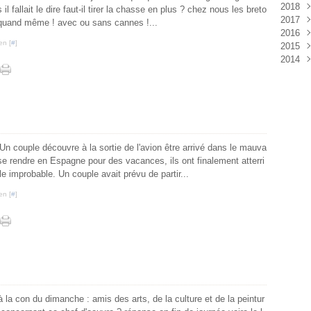
2018
Aoû
Sep
Oct
Nov
Déc
l fallait le dire faut-il tirer la chasse en plus ? chez nous les breto
2017
Juil
Aoû
Sep
Oct
Nov
Déc
 quand même ! avec ou sans cannes !...
2016
Juin
Juil
Aoû
Sep
Oct
Nov
Déc
en [
#
]
2015
Mai
Juin
Juil
Aoû
Sep
Oct
Nov
Déc
2014
Avri
Mai
Juin
Juil
Aoû
Sep
Oct
Nov
Déc
Mar
Avri
Mai
Juin
Juil
Aoû
Sep
Oct
Nov
Déc
Févr
Mar
Avri
Mai
Juin
Juil
Aoû
Sep
Oct
Janv
Févr
Mar
Avri
Mai
Juin
Juil
Aoû
Sep
Janv
Févr
Mar
Avri
Mai
Juin
Juil
Aoû
Janv
Févr
Mar
Avri
Mai
Juin
Juil
Janv
Févr
Mar
Avri
Mai
Juin
 Un couple découvre à la sortie de l'avion être arrivé dans le mauva
Janv
Févr
Mar
Avri
Mai
se rendre en Espagne pour des vacances, ils ont finalement atterri
Janv
Févr
Mar
Avri
e improbable. Un couple avait prévu de partir...
Janv
Févr
Mar
Janv
Févr
en [
#
]
Janv
 à la con du dimanche : amis des arts, de la culture et de la peintur