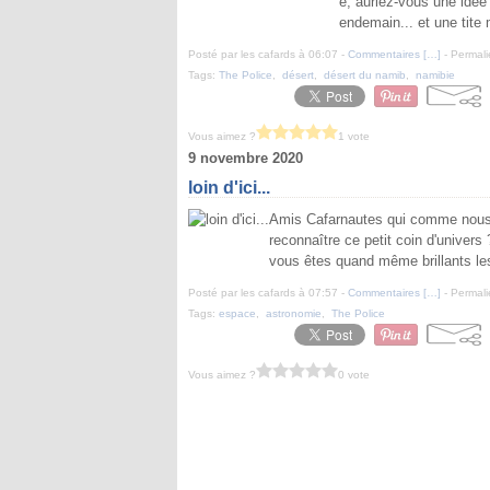
e, auriez-vous une idée 
endemain... et une tite 
Posté par les cafards à 06:07 -
Commentaires [
…
]
- Permali
Tags:
The Police
,
désert
,
désert du namib
,
namibie
Vous aimez ?
1 vote
9 novembre 2020
loin d'ici...
Amis Cafarnautes qui comme nous ê
reconnaître ce petit coin d'univers
vous êtes quand même brillants les
Posté par les cafards à 07:57 -
Commentaires [
…
]
- Permali
Tags:
espace
,
astronomie
,
The Police
Vous aimez ?
0 vote