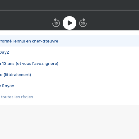
nsformé l’ennui en chef-d’œuvre
 DayZ
 a 13 ans (et vous l'avez ignoré)
e (littéralement)
im Rayan
 toutes les règles
s les jeux vidéo
us choquant de Rockstar ? - Le scandale BULLY
e plus moche de Steam