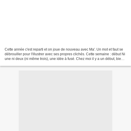
Cette année c'est reparti et on joue de nouveau avec Ma'. Un mot et faut se
débrouiller pour l'illustrer avec ses propres clichés. Cette semaine : début Ni
une ni deux (ni même trois), une idée à fusé. Chez moi il y a un début, bien
marqué d'ailleurs...